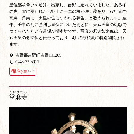
皇位継承争いを避け、出家し、吉野に逃れていました。ある冬
の夜、雪に覆われた吉野山に一本の桜が咲く夢を見、役行者の
高弟・角乗に「天皇の位につかれる夢告」と教えられます。翌
年、壬申の乱に勝利し皇位についたあとに、天武天皇の勅願で
つくられたという道場が櫻本坊です。写真の釈迦如来像は、天
武天皇の念持仏と伝わっており、4月の観桜期に特別開帳され
ます。
吉野郡吉野町吉野山1269
0746-32-5011
たいまでら
當麻寺