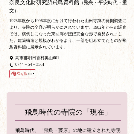
奈良文化財研究所飛鳥資料館
（飛鳥～平安時代・重
文）
1976年度から1996年度にかけて行われた山田寺跡の発掘調査に
より、寺院の全容が明らかにされています。1982年からの調査
では、横倒しになった東回廊がほぼ完全な形で発見されまし
た。建築構造と規模がわかるよう、一部を組み立てたものが飛
鳥資料館に展示されています。
高市郡明日香村奥山601
0744－54－3561
飛鳥時代の寺院の「現在」
飛鳥時代、「飛鳥・藤原」の地に建立された寺院