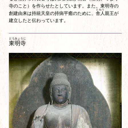
寺のこと）を作らせたとしています。また、東明寺の
とねり
創建由来は持統天皇の持病平癒のために、
舎人
親王が
建立したと伝わっています。
とうみょうじ
東明寺