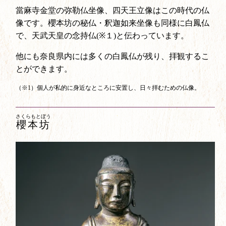
當麻寺金堂の弥勒仏坐像、四天王立像はこの時代の仏
像です。櫻本坊の秘仏・釈迦如来坐像も同様に白鳳仏
で、天武天皇の念持仏(※１)と伝わっています。
他にも奈良県内には多くの白鳳仏が残り、拝観するこ
とができます。
（※1）個人が私的に身近なところに安置し、日々拝むための仏像。
さくらもとぼう
櫻本坊