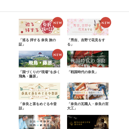
「巡る 拝する 奈良 旅の
「秀吉、吉野で花見をす
証」
る」
「国づくりの“現場”を歩く
「戦国時代の奈良」
飛鳥・藤原」
「奈良と茶をめぐる今昔
「奈良の瓦職人・奈良の宮
話」
大工」