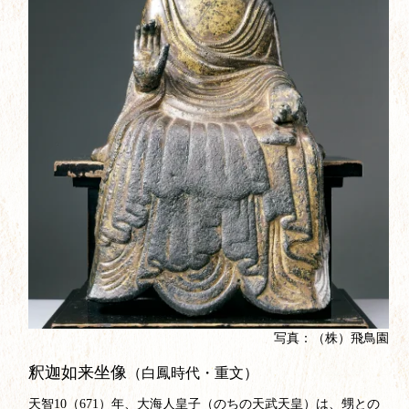
写真：（株）飛鳥園
釈迦如来坐像
（白鳳時代・重文）
天智10（671）年、大海人皇子（のちの天武天皇）は、甥との