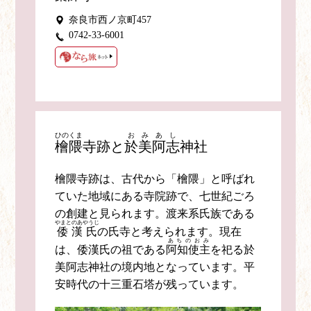
奈良市西ノ京町457
0742-33-6001
ひのくま
おみあし
檜隈
寺跡と
於美阿志
神社
檜隈寺跡は、古代から「檜隈」と呼ばれ
ていた地域にある寺院跡で、七世紀ごろ
の創建と見られます。渡来系氏族である
やまとのあやうじ
倭漢氏
の氏寺と考えられます。現在
あちのおみ
は、倭漢氏の祖である
阿知使主
を祀る於
美阿志神社の境内地となっています。平
安時代の十三重石塔が残っています。