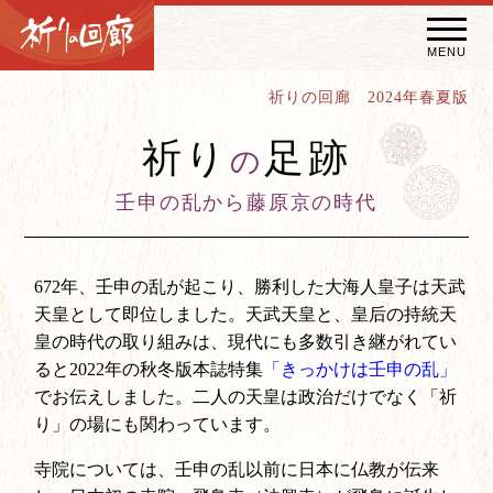
MENU
祈りの回廊 2024年春夏版
秘宝・秘仏特別開帳
祈り
足跡
の
特別講話
（スペシャルインタビュー）
壬申の乱から藤原京の時代
祈りの回廊コラム
672年、壬申の乱が起こり、勝利した大海人皇子は天武
天皇として即位しました。天武天皇と、皇后の持統天
皇の時代の取り組みは、現代にも多数引き継がれてい
ると2022年の秋冬版本誌特集
「きっかけは壬申の乱」
でお伝えしました。二人の天皇は政治だけでなく「祈
り」の場にも関わっています。
寺院については、壬申の乱以前に日本に仏教が伝来