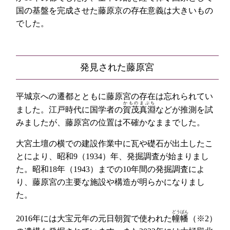
国の基盤を完成させた藤原京の存在意義は大きいもの
でした。
発見された藤原宮
平城京への遷都とともに藤原宮の存在は忘れられてい
かものまぶち
ました。江戸時代に国学者の
賀茂真淵
などが推測を試
みましたが、藤原宮の位置は不確かなままでした。
大宮土壇の横での建設作業中に瓦や礎石が出土したこ
とにより、昭和9（1934）年、発掘調査が始まりまし
た。昭和18年（1943）までの10年間の発掘調査によ
り、藤原宮の主要な施設や構造が明らかになりまし
た。
どうばん
2016年には大宝元年の元日朝賀で使われた
幢幡
（※2）