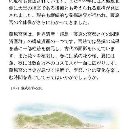
の遺構も発掘されています。また2022年には大極殿北
側に天皇の控室である後殿とも考えられる遺構が発掘
されました。現在も継続的な発掘調査が行われ、藤原
宮の全体像がさらにわかってきました。
藤原宮跡は、世界遺産「飛鳥・藤原の宮都とその関連
資産群」の構成資産の一つです。宮跡では発掘の成果
を基に一部柱跡を復元し、古代の面影を伝えていま
す。また花々を植栽し、春には菜の花や桜、夏には
蓮、秋には数百万本のコスモスが一面に広がります。
藤原宮の歴史が息づく場所で、季節ごとの変化を楽し
む時間を過ごしてみてはいかがでしょうか。
（※2）儀式を飾る旗。