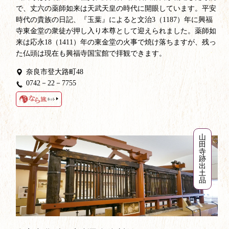
で、丈六の薬師如来は天武天皇の時代に開眼しています。平安
時代の貴族の日記、『玉葉』によると文治3（1187）年に興福
寺東金堂の衆徒が押し入り本尊として迎えられました。薬師如
来は応永18（1411）年の東金堂の火事で焼け落ちますが、残っ
た仏頭は現在も興福寺国宝館で拝観できます。
奈良市登大路町48
0742－22－7755
山
田
寺
跡
出
土
品