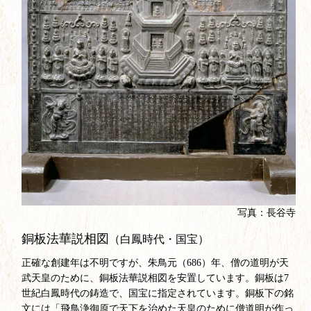
写真：長谷寺
銅板法華説相図
（白鳳時代・国宝）
正確な創建年は不明ですが、朱鳥元（686）年、僧の道明が天
武天皇のために、銅板法華説相図を安置しています。銅板は7
世紀白鳳時代の鋳造で、国宝に指定されています。銅板下の銘
文には「飛鳥浄御原で天下を治めた天皇のために僧道明が作っ