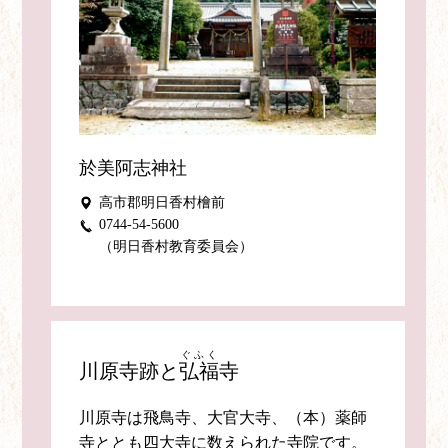
於美阿志神社
高市郡明日香村檜前
0744-54-5600
（明日香村教育委員会）
ぐふく
川原寺跡と
弘福
寺
川原寺は飛鳥寺、大官大寺、（本）薬師
寺ととも四大寺に数えられた寺院です。