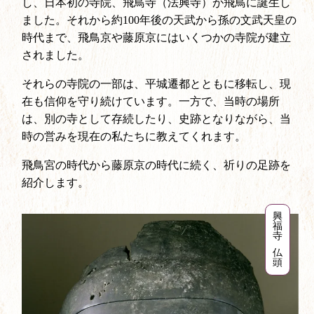
し、日本初の寺院、飛鳥寺（法興寺）が飛鳥に誕生し
ました。それから約100年後の天武から孫の文武天皇の
時代まで、飛鳥京や藤原京にはいくつかの寺院が建立
されました。
それらの寺院の一部は、平城遷都とともに移転し、現
在も信仰を守り続けています。一方で、当時の場所
は、別の寺として存続したり、史跡となりながら、当
時の営みを現在の私たちに教えてくれます。
飛鳥宮の時代から藤原京の時代に続く、祈りの足跡を
紹介します。
興
福
寺
仏
頭