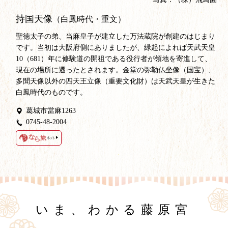
持国天像
（白鳳時代・重文）
聖徳太子の弟、当麻皇子が建立した万法蔵院が創建のはじまり
です。当初は大阪府側にありましたが、緑起によれば天武天皇
10（681）年に修験道の開祖である役行者が領地を寄進して、
現在の場所に遷ったとされます。金堂の弥勒仏坐像（国宝）、
多聞天像以外の四天王立像（重要文化財）は天武天皇が生きた
白鳳時代のものです。
葛城市當麻1263
0745-48-2004
いま、わかる藤原宮