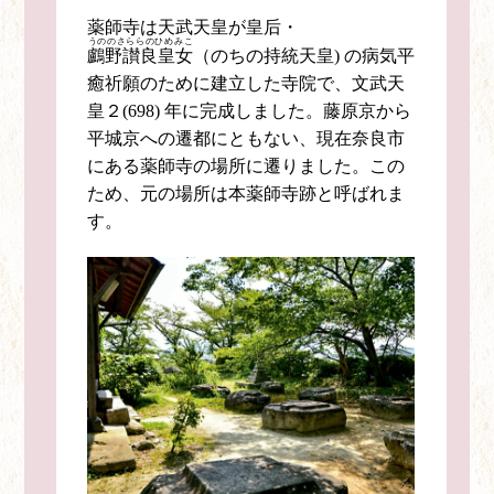
薬師寺は天武天皇が皇后・
うののさららのひめみこ
鸕野讃良皇女
（のちの持統天皇) の病気平
癒祈願のために建立した寺院で、文武天
皇２(698) 年に完成しました。藤原京から
平城京への遷都にともない、現在奈良市
にある薬師寺の場所に遷りました。この
ため、元の場所は本薬師寺跡と呼ばれま
す。