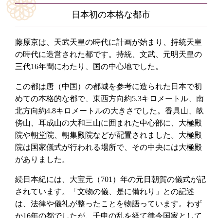
日本初の本格な都市
藤原京は、天武天皇の時代に計画が始まり、持統天皇
の時代に造営された都です。持統、文武、元明天皇の
三代16年間にわたり、国の中心地でした。
この都は唐（中国）の都城を参考に造られた日本で初
めての本格的な都で、東西方向約5.3キロメートル、南
北方向約4.8キロメートルの大きさでした。香具山、畝
傍山、耳成山の大和三山に囲まれた中心部に、大極殿
院や朝堂院、朝集殿院などが配置されました。大極殿
院は国家儀式が行われる場所で、その中央には大極殿
がありました。
続日本紀には、大宝元（701）年の元日朝賀の儀式が記
されています。「文物の儀、是に備れり」との記述
は、法律や儀礼が整ったことを物語っています。わず
か16年の都でしたが、壬申の乱を経て律令国家として