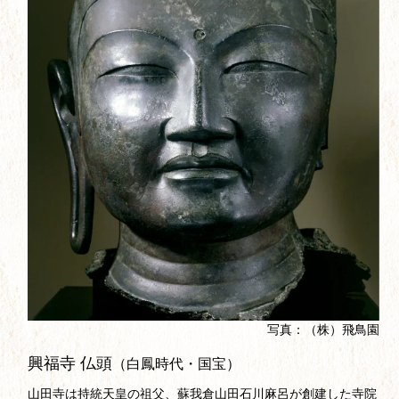
写真：（株）飛鳥園
興福寺 仏頭
（白鳳時代・国宝）
山田寺は持統天皇の祖父、蘇我倉山田石川麻呂が創建した寺院