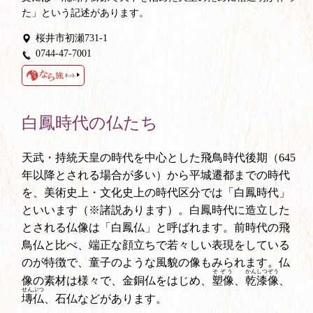
た」という記述があります。
桜井市初瀬731-1
0744-47-7001
白鳳時代の仏たち
天武・持統天皇の時代を中心とした飛鳥時代後期（645
年以降とされる場合が多い）から平城遷都までの時代
を、美術史上・文化史上の時代区分では「白鳳時代」
といいます（※諸説あります）。白鳳時代に造立した
とされる仏像は「白鳳仏」と呼ばれます。前時代の飛
鳥仏と比べ、端正な顔立ちで若々しい表現をしている
のが特徴で、童子のような風貌の像もみられます。仏
そぞう
かんしつぞう
像の素材は様々で、金銅仏をはじめ、
塑像
、
乾漆像
、
せんぶつ
塼仏
、石仏などがあります。