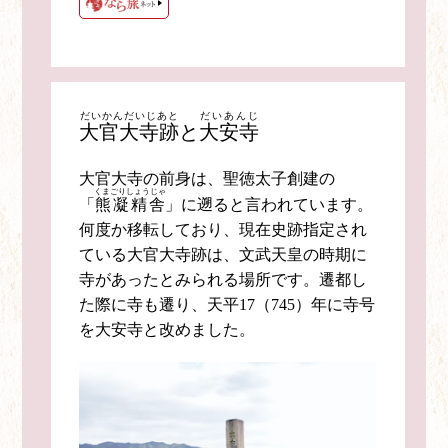
だいかんだいじあと
だいあんじ
大官大寺跡
と
大安寺
大官大寺の前身は、聖徳太子創建の
くまごりしょうじゃ
「
熊凝精舎
」に遡ると言われています。
何度か移転しており、現在史跡指定され
ている大官大寺跡は、文武天皇の時期に
寺があったとみられる場所です。遷都し
た際に寺も遷り、天平17（745）年に寺号
を大安寺と改めました。