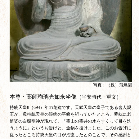
写真：（株）飛鳥園
本尊・薬師瑠璃光如来坐像
（平安時代・重文）
持統天皇8（694）年の創建です。天武天皇の皇子である舎人親
王が、母持統天皇の眼病の平癒を祈っていたところ、夢枕に老
翁姿の白鬚明神が現れて、「霊山の霊井の水をすくって目を洗
うように」というお告げと、金鍋を授けました。このお告げに
従ったところ持統天皇の目が治癒したとのことで、その感謝と