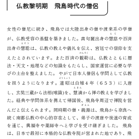
仏教黎明期 飛鳥時代の僧侶
女性の僧尼に続き、飛鳥では大陸出身の僧や渡来系の学僧
えじ
が、仏教受容の基盤を築きました。高句麗出身の
慧慈
や百済
えそう
出身の
慧聡
は、仏教の教えや儀礼を伝え、宮廷での信仰を支
かんろく
えたとされています。また百済の
観勒
は、仏教とともに暦
法・天文・地理などの知識をもたらし、国家運営に必要な学
びの土台を整えました。 やがて日本人僧侶も学問として仏教
どうしょう
を担うようになります。
道昭
は白雉４年（６５３）に入唐
えまん
し、玄奘三蔵から法相(唯識)を、
慧満
から禅の教えを学びまし
た。経典や学問体系を携えて帰国後、飛鳥寺周辺で禅院を営
ぎえん
んだと伝えられます。同時期の僧・
義淵
は、飛鳥から奈良へ
続く南都仏教の中心的存在として、弟子の渡唐や後進の育成
を通じ、興福寺や薬師寺へと学びを受け継ぎました。 飛鳥
は、日本で最初に本格的な仏教寺院が営まれた地であり、飛