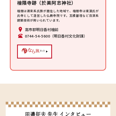
檜隈寺跡
（
於美阿志
神社
）
檜隈は渡来系氏族が居住した地域で、檜隈寺は東漢氏が
氏寺として造営した仏教寺院です。瓦積基壇など百済系
建築技術が用いられています。
高市郡明日香村檜前
0744-54-5600（明日香村文化財課）
田邉征夫 先生 インタビュー