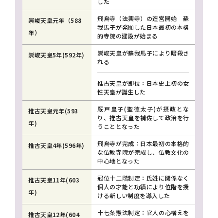
した
飛鳥寺（法興寺）の造営開始 蘇
崇峻天皇元年（588
我馬子が発願した日本最初の本格
年）
的寺院の建設が始まる
崇峻天皇が蘇我馬子により暗殺さ
崇峻天皇5年(592年)
れる
推古天皇が即位：日本史上初の女
性天皇が誕生した
厩戸皇子(聖徳太子)が摂政とな
推古天皇元年(593
り、推古天皇を補佐して政治を行
年)
うこととなった
飛鳥寺が完成：日本最初の本格的
推古天皇4年(596年)
な仏教寺院が完成し、仏教文化の
中心地となった
冠位十二階制定：氏姓に関係なく
推古天皇11年(603
個人の才能と功績により位階を授
年)
ける新しい制度を導入した
十七条憲法制定：官人の心構えを
推古天皇12年(604