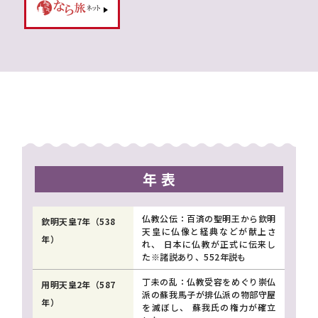
年 表
仏教公伝：百済の聖明王から欽明
欽明天皇7年（538
天皇に仏像と経典などが献上さ
年）
れ、 日本に仏教が正式に伝来し
た※諸説あり、552年説も
丁未の乱：仏教受容をめぐり崇仏
用明天皇2年（587
派の蘇我馬子が排仏派の物部守屋
年）
を滅ぼし、 蘇我氏の権力が確立