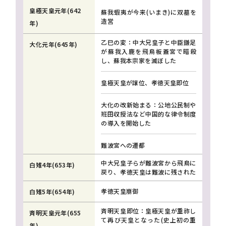
皇極天皇元年(642
蘇我蝦夷が今来(いまき)に双墓を
造営
年)
乙巳の変：中大兄皇子と中臣鎌足
大化元年(645年)
が蘇我入鹿を飛鳥板蓋宮で暗殺
し、蘇我本宗家を滅ぼした
皇極天皇が譲位、孝徳天皇即位
大化の改新始まる：公地公民制や
班田収授法など中国的な律令制度
の導入を開始した
難波宮への遷都
中大兄皇子らが難波宮から飛鳥に
白雉4年(653年)
戻り、孝徳天皇は難波に残された
孝徳天皇崩御
白雉5年(654年)
斉明天皇即位：皇極天皇が重祚し
斉明天皇元年(655
て再び天皇となった(史上初の重
年)