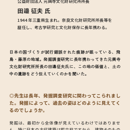
公益財団法人
元興寺文化財研究所所長
田邉 征夫 氏
1944 年三重県生まれ。奈良文化財研究所所長等を
歴任し、考古学研究と文化財保存に長年携わる。
日本の国づくりが試行錯誤された痕跡が眠っている、飛
鳥・藤原の地域。発掘調査研究に長年携わってきた元興寺
文化財研究所所長の田邉征夫氏に、この地の価値と、土の
中の遺跡をどう伝えていくのかを聞いた。
◎先生は長年、発掘調査研究に関わってこられまし
た。発掘によって、過去の姿はどのように見えてく
るのでしょうか。
発掘は、最初から全体像が見えているわけではありませ
ん。特に日本の古代建築は掘立柱ですから、建物そのもの