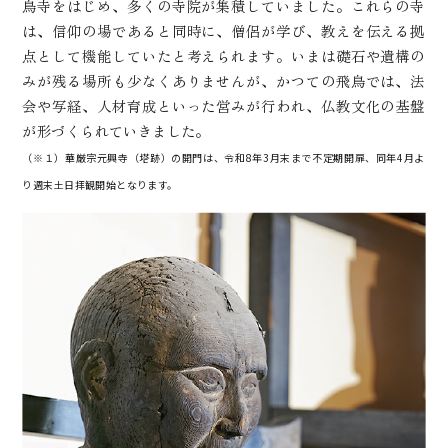
鳥寺をはじめ、多くの寺院が集積していました。これらの寺
は、信仰の場であると同時に、僧侶が学び、教えを伝える拠
点として機能していたと考えられます。いまは礎石や遺構の
みが残る場所も少なくありませんが、かつての飛鳥では、法
会や写経、人材育成といった営みが行われ、仏教文化の基盤
が形づくられていきました。
（※１）華厳宗元興寺（塔跡）の開門は、令和8年3月末まで不定期開扉、同年4月よ
り週末土日拝観開始となります。