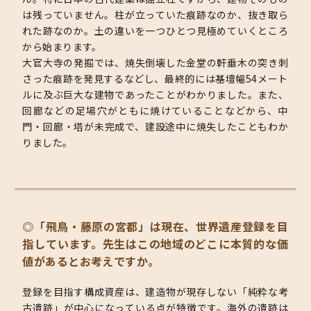
は残っていません。柱が立っていた痕跡なのか、抜き取ら
れた跡なのか。土の違いを一つひとつ見極めていくところ
から始まります。
大官大寺の発掘では、焼失倒壊した金堂の軒垂木の突き刺
さった痕跡を発見するなどし、最終的には基壇幅54メート
ルに及ぶ巨大な建物であったことがわかりました。また、
回廊などの足場穴がともに焼けていることなどから、中
門・回廊・塔が未完成で、建設途中に焼失したこともわか
りました。
◎「飛鳥・藤原の宮都」は現在、世界遺産登録を目
指しています。先生はこの地域のどこに本質的な価
値があるとお考えですか。
登録を目指す構成資産は、建造物が現存しない「純粋な考
古遺跡」が中心になっている点が特徴です。海外の遺跡は