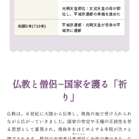
元明天皇即位：文武天皇の母が即
位し、平城京遷都の準備を進めた
平城京遷都：元明天皇が奈良の平
和銅3年(710年)
城京に遷都
仏教と僧侶−国家を護る「祈
り」
仏教は、６世紀に大陸から伝来し、飛鳥の地で受け入れられ
ながら広がっていきました。国家の安定や王権の正統性を祈
る思想として重視され、飛鳥寺をはじめとする寺院が次々と
ぜんしんに
建立されます。最初の出家者は
善信尼
ら女性の僧であり、仏