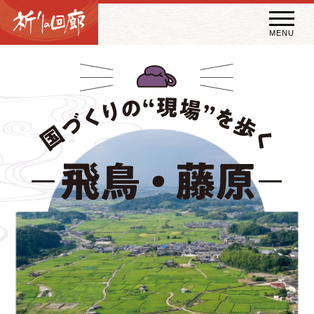
トップ
掲載コラム
国づくりの“現場”を歩く 飛鳥・藤原
祈りの回廊 2026年春夏版
MENU
秘宝・秘仏特別開帳
特別講話
（スペシャルインタビュー）
祈りの回廊コラム