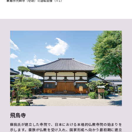
華厳宗元興寺（塔跡）の道昭坐像（※1）
飛鳥寺
蘇我氏が建立した寺院で、日本における本格的仏教寺院の始まりを
示します。豪族が仏教を受け入れ、国家形成へ向かう最初期に建立