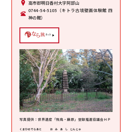
高市郡明日香村大字阿部山
0744-54-5105（キトラ古墳壁画体験館 四
神の館）
写真提供：世界遺産「飛鳥・藤原」登録推進協議会ＨＰ
くまひのでらあと
おみあし
じんじゃ