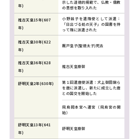
示した道徳的規範で、仏教・儒教
年)
の思想を取り入れた
小野妹子を遣隋使として派遣：
推古天皇15年(607
「日出づる処の天子」の国書を持
年)
って隋に派遣された
推古天皇30年(622
厩戸皇子(聖徳太子)死去
年)
推古天皇36年(628
推古天皇崩御
年)
第１回遣唐使派遣：犬上御田鍬ら
舒明天皇2年(630年)
を唐に派遣し、新たに成立した唐
との国交を開始した
飛鳥岡本宮へ遷宮（飛鳥宮の開
始）
舒明天皇13年(641
舒明天皇崩御
年)