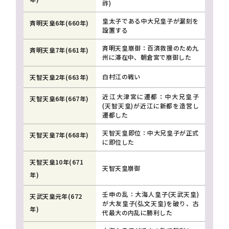
祚)
皇太子である中大兄皇子が漏刻を
斉明天皇6年(660年)
設置する
斉明天皇崩御：百済救援のため九
斉明天皇7年(661年)
州に滞在中、朝倉宮で崩御した
白村江の戦い
天智天皇2年(663年)
近江大津宮に遷都：中大兄皇子
天智天皇6年(667年)
(天智天皇)が近江に新都を造営し
遷都した
天智天皇即位：中大兄皇子が正式
天智天皇7年(668年)
に即位した
天智天皇10年(671
天智天皇崩御
年)
壬申の乱：大海人皇子(天武天皇)
天武天皇元年(672
が大友皇子(弘文天皇)を破り、古
年)
代最大の内乱に勝利した