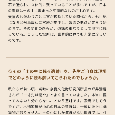
石で造られ、立体的に残っていることが多いですが、日本
の遺跡は土の中に埋まった平面的なものが中心です。
天皇の代替わりごとに宮が移動していた時代から、七世紀
になると飛鳥周辺に宮殿が集中し、政治の拠点が定まり始
めます。その変化の過程が、遺構の重なりとして地下に残
っている。こうした場所は、世界的に見ても非常に珍しい
のです。
◎その「土の中に残る遺跡」を、先生ご自身は現場
でどのように読み解いてこられたのでしょうか。
私たちが若い頃、当時の奈良文化財研究所所長の坪井清足
さんが「一寸先は闇や」とよく言っていました。本当に掘
ってみないと分からない、という意味です。飛鳥でもそう
ですが、木造家屋が中心の日本の遺跡は、一般に地上に構
築物が残りません。土の中にしか痕跡がない遺跡では、柱