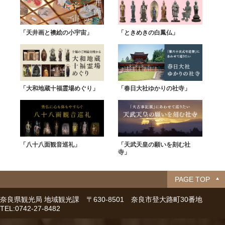
「天井画と襖絵の小宇宙」
「ときめきの白鳳仏」
「大和地蔵十福霊場めぐり」
「春日大社ゆかりの社寺」
「八十八面観音巡礼」
「天武天皇の願いを刻む社
寺」
PAGE TOP
奈良県観光局 地域観光課
〒630-8501 奈良市登大路町30番地
TEL:0742-27-8482