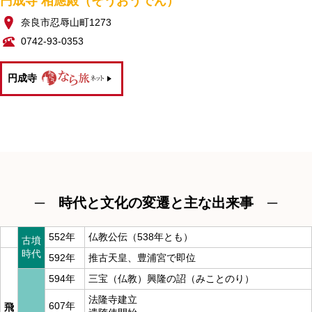
円成寺 相應殿（そうおうでん）
奈良市忍辱山町1273
0742-93-0353
円成寺
─ 時代と文化の変遷と主な出来事 ─
552年
仏教公伝（538年とも）
古墳
時代
592年
推古天皇、豊浦宮で即位
594年
三宝（仏教）興隆の詔（みことのり）
法隆寺建立
607年
飛