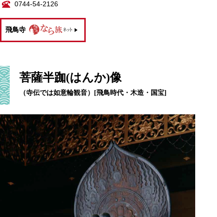
0744-54-2126
飛鳥寺
菩薩半跏(はんか)像
（寺伝では如意輪観音）[飛鳥時代・木造・国宝]