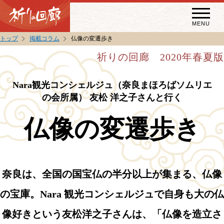
MENU
トップ
掲載コラム
仏像の変遷歩き
秘宝・秘仏特別開帳
祈りの回廊 2020年春夏版
特別講話
（スペシャルインタビュー）
Nara観光コンシェルジュ（奈良まほろばソムリエ
の会所属） 友松 洋之子さんと行く
祈りの回廊コラム
仏像の変遷歩き
奈良は、全国の国宝仏の半分以上が集まる、仏像
の宝庫。Nara 観光コンシェルジュで自身も大の仏
像好きという友松洋之子さんは、「仏像を造立さ