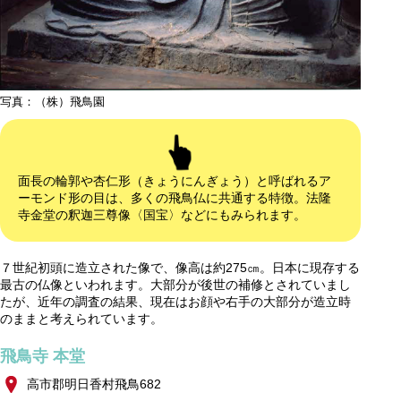
写真：（株）飛鳥園
面長の輪郭や杏仁形（きょうにんぎょう）と呼ばれるア
ーモンド形の目は、多くの飛鳥仏に共通する特徴。法隆
寺金堂の釈迦三尊像〈国宝〉などにもみられます。
７世紀初頭に造立された像で、像高は約275㎝。日本に現存する
最古の仏像といわれます。大部分が後世の補修とされていまし
たが、近年の調査の結果、現在はお顔や右手の大部分が造立時
のままと考えられています。
飛鳥寺 本堂
高市郡明日香村飛鳥682