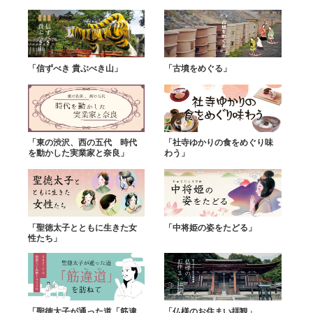
「信ずべき 貴ぶべき山」
「古墳をめぐる」
「東の渋沢、西の五代 時代
「社寺ゆかりの食をめぐり味
を動かした実業家と奈良」
わう」
「聖徳太子とともに生きた女
「中将姫の姿をたどる」
性たち」
「聖徳太子が通った道「筋違
「仏様のお住まい拝観」