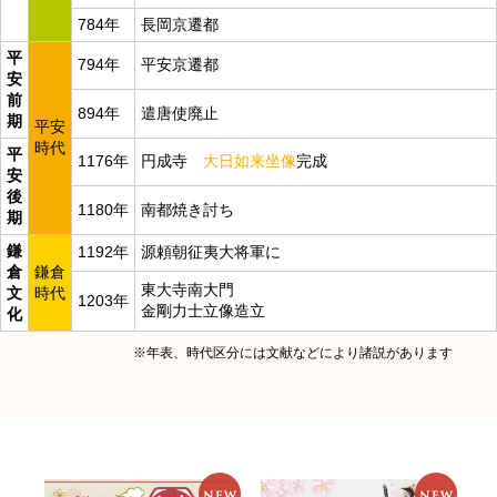
784年
長岡京遷都
平
794年
平安京遷都
安
前
894年
遣唐使廃止
期
平安
時代
平
1176年
円成寺
大日如来坐像
完成
安
後
1180年
南都焼き討ち
期
鎌
1192年
源頼朝征夷大将軍に
倉
鎌倉
東大寺南大門
文
時代
1203年
金剛力士立像造立
化
※年表、時代区分には文献などにより諸説があります