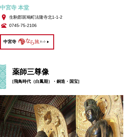
中宮寺 本堂
生駒郡斑鳩町法隆寺北1-1-2
0745-75-2106
中宮寺
薬師三尊像
[飛鳥時代（白鳳期）・銅造・国宝]