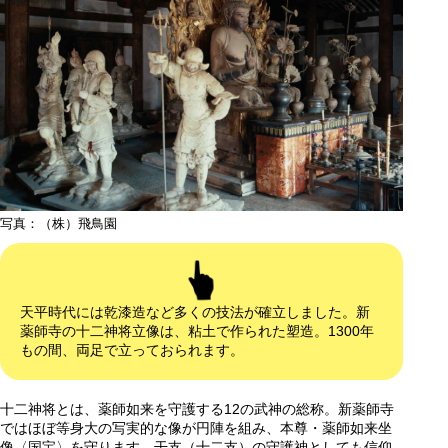
写真：（株）飛鳥園
天平時代には乾漆造など多くの技法が確立しました。新
薬師寺の十二神将立像は、粘土で作られた塑造。1300年
もの間、両足で立っておられます。
十二神将とは、薬師如来を守護する12の武神の総称。新薬師寺
ではほぼ等身大の写実的な像が円陣を組み、本尊・薬師如来坐
像〈国宝〉を守ります。干支（十二支）の守護神としても信仰