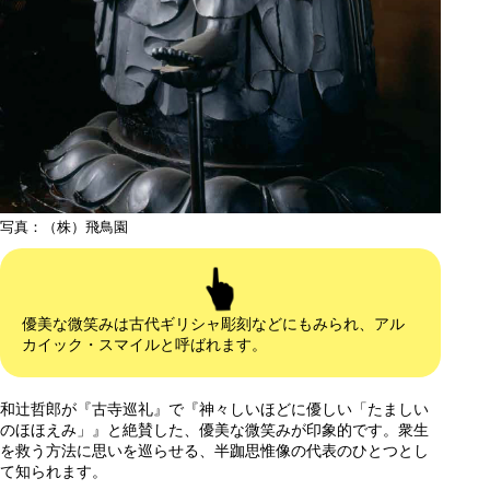
写真：（株）飛鳥園
優美な微笑みは古代ギリシャ彫刻などにもみられ、アル
カイック・スマイルと呼ばれます。
和辻哲郎が『古寺巡礼』で『神々しいほどに優しい「たましい
のほほえみ」』と絶賛した、優美な微笑みが印象的です。衆生
を救う方法に思いを巡らせる、半跏思惟像の代表のひとつとし
て知られます。