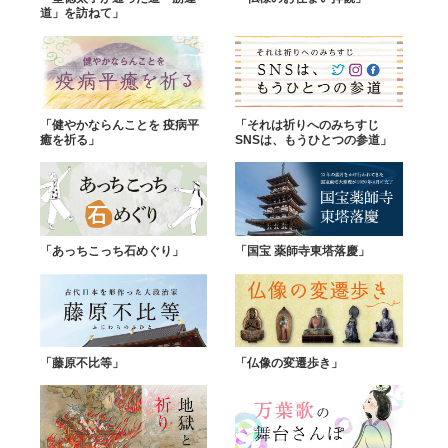
道」を訪ねて」
「健やかならんことを 疫病平
「それは祈りへのみちすじ
癒を祈る」
SNSは、もうひとつの参道」
「あっちこっち石めぐり」
「国宝 薬師寺東塔落慶」
「藤原不比等」
「仏像の変遷歩き」