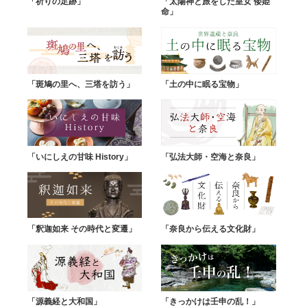
「祈りの足跡」
「太陽神と旅をした皇女 倭姫
命」
「斑鳩の里へ、三塔を訪う」
「土の中に眠る宝物」
「いにしえの甘味 History」
「弘法大師・空海と奈良」
「釈迦如来 その時代と変遷」
「奈良から伝える文化財」
「源義経と大和国」
「きっかけは壬申の乱！」