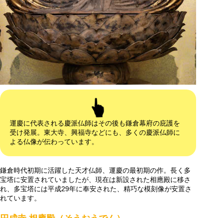
運慶に代表される慶派仏師はその後も鎌倉幕府の庇護を
受け発展。東大寺、興福寺などにも、多くの慶派仏師に
よる仏像が伝わっています。
鎌倉時代初期に活躍した天才仏師、運慶の最初期の作。長く多
宝塔に安置されていましたが、現在は新設された相應殿に移さ
れ、多宝塔には平成29年に奉安された、精巧な模刻像が安置さ
れています。