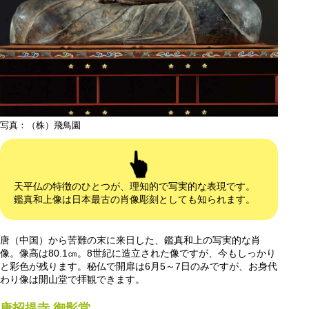
写真：（株）飛鳥園
天平仏の特徴のひとつが、理知的で写実的な表現です。
鑑真和上像は日本最古の肖像彫刻としても知られます。
唐（中国）から苦難の末に来日した、鑑真和上の写実的な肖
像。像高は80.1㎝。8世紀に造立された像ですが、今もしっかり
と彩色が残ります。秘仏で開扉は6月5～7日のみですが、お身代
わり像は開山堂で拝観できます。
唐招提寺 御影堂