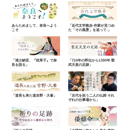
あらためまして、奈良へよう
「近代文学散歩-作家が見つめ
こそ
た「その風景」を追って-」
「清少納言、『枕草子』で奈
「724年の即位から1300年 聖
良を語る」
武天皇の足跡」
「道長も来た道吉野・大峯」
「次代を担う二人の仏師 それ
ぞれの仕事場から」