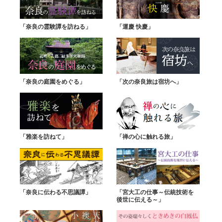
「奈良の霊験譚を訪ねる」
「運慶 快慶」
「奈良の庭園をめぐる」
「次の奈良旅は宿坊へ」
「雅楽を訪ねて」
「禅の心に触れる旅」
「奈良に伝わる不思議譚」
「宮大工の仕事～伝統技術を
後世に伝える～」