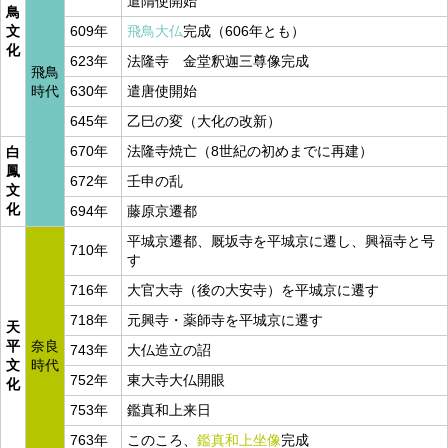
遣隋使開始
鳥
文
609年
飛鳥大仏
完成（606年とも）
化
623年
法隆寺 金堂釈迦三尊像完成
飛鳥
時代
630年
遣唐使開始
645年
乙巳の変（大化の改新）
670年
法隆寺焼亡（8世紀の初めまでに再建）
白
鳳
672年
壬申の乱
文
化
694年
藤原京遷都
平城京遷都、厩坂寺を平城京に遷し、興福寺と号
710年
す
716年
大官大寺（後の大安寺）を平城京に遷す
718年
元興寺・薬師寺を平城京に遷す
天
平
奈良
743年
大仏造立の詔
文
時代
752年
東大寺大仏開眼
化
753年
鑑真和上来日
763年
このころ、
鑑真和上坐像
完成