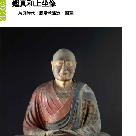
鑑真和上坐像
[奈良時代・脱活乾漆造・国宝]