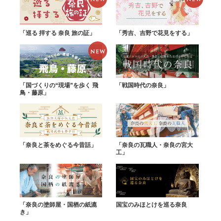
「巡る 拝する 奈良 旅の証」
「秀吉、吉野で花見をする」
「国づくりの“現場”を歩く 飛
「戦国時代の奈良」
鳥・藤原」
「奈良と茶をめぐる今昔話」
「奈良の瓦職人・奈良の宮大
工」
「奈良の塗師屋・国栖の紙漉
国宝のみほとけを巡る奈良
き」