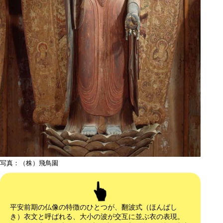
写真：（株）飛鳥園
平安前期の仏像の特徴のひとつが、翻波式（ほんぱし
き）衣文と呼ばれる、大小の波が交互に並ぶ衣の表現。