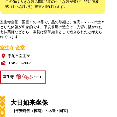
この像は大きな波の間に2本の小さな波が並び、特に漣波
式（れんぱしき）衣文と呼ばれます。
室生寺金堂〈国宝〉の中尊で、黒の尊顔と、像高237.7㎝の堂々
とした体躯が印象的です。平安前期の造立で、光背に描かれた
七仏薬師などから、当初は薬師如来として造立されたと考えら
れています。
室生寺 金堂
宇陀市室生78
0745-93-2003
室生寺
大日如来坐像
[平安時代（後期）・木造・国宝]