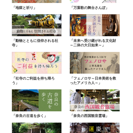
「地獄と祈り」
「万葉歌の舞台さんぽ」
「動物とともに信仰される社
「未来へ受け継がれる文化財
寺」
～二体の大日如来～」
「社寺のご利益を持ち帰ろ
「フェノロサ～日本美術を救
う」
ったアメリカ人～」
「奈良の古道を歩く」
「奈良の西国観音霊場」