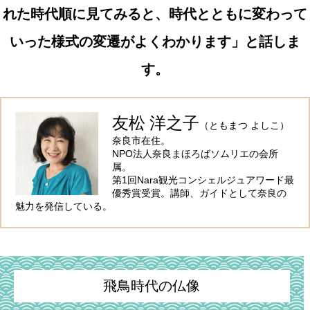
れた時代順に見てみると、時代とともに変わって
いった様式の変遷がよくわかります」と話しま
す。
友松 洋之子
（ともまつ よしこ）
奈良市在住。
NPO法人奈良まほろばソムリエの会所
属。
第1回Nara観光コンシェルジュアワード最
優秀賞受賞。講師、ガイドとして奈良の
魅力を発信している。
飛鳥時代の仏像