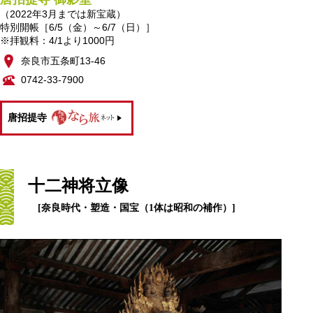
（2022年3月までは新宝蔵）
特別開帳［6/5（金）～6/7（日）］
※拝観料：4/1より1000円
奈良市五条町13-46
0742-33-7900
唐招提寺
十二神将立像
[奈良時代・塑造・国宝（1体は昭和の補作）]