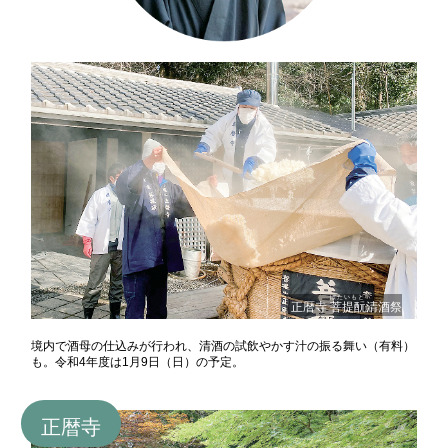
ぼたいもと
正暦寺
菩提酛
清酒祭
境内で酒母の仕込みが行われ、清酒の試飲やかす汁の振る舞い（有料）
も。令和4年度は1月9日（日）の予定。
正暦寺