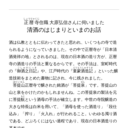
しょうりゃくじ
正暦寺
住職 大原弘信さんに伺いました
清酒のはじまりといまのお話
酒は仏教とともに伝わってきたと思われ、いくつもの寺で造
られるようになっていきました。その中で正暦寺が「日本清
酒発祥の地」とされるのは、現在の日本酒の造り方が、正暦
寺の酒造りの手法と重なるからです。その手法は、室町時代
ごしゅのにっき
どうもうしゅぞうき
の『
御酒之日記
』や、江戸時代の『
童蒙酒造記
』といった醸
造技術をまとめた書物に記され、今に残されました。
ぼだいせん
せん
菩提山
正暦寺で醸された銘酒が「菩提
泉
」です。菩提山の
山と泉をかけたのかもしれませんね。この菩提泉の製法を元
もと
に菩提
酛
という酒母の手法が確立します。中世の寺院醸造の
大きな特長は白米を用いて、「酒母を使った酒造り」「段仕
込み」「搾り」「火入れ」が行われること。いわゆる濁り酒
である、どぶろくにはない過程であり、現在の日本酒造りの