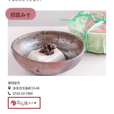
招提みそ
唐招提寺
奈良市五条町13-46
0742-33-7900