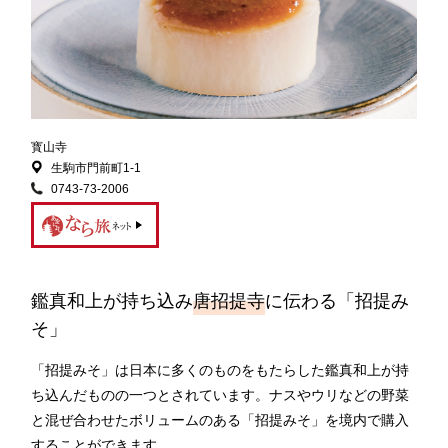
寳山寺
生駒市門前町1-1
0743-73-2006
鑑真和上が持ち込み
唐招提寺
に伝わる「招提み
そ」
「招提みそ」は日本に多くのものをもたらした鑑真和上が持
ち込んだものの一つとされています。ナスやウリなどの野菜
と混ぜ合わせたボリュームのある「招提みそ」を境内で購入
することができます。