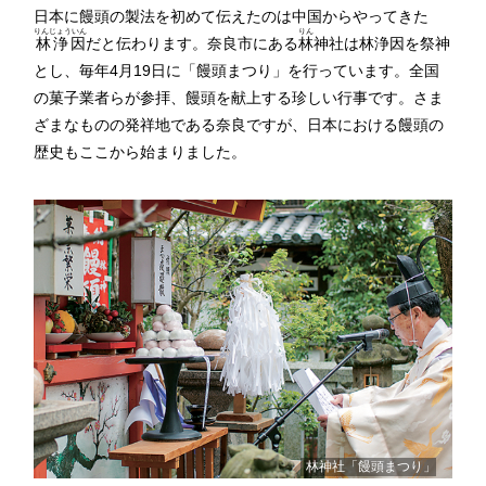
日本に饅頭の製法を初めて伝えたのは中国からやってきた
りんじょういん
りん
林浄因
だと伝わります。奈良市にある
林
神社は林浄因を祭神
とし、毎年4月19日に「饅頭まつり」を行っています。全国
の菓子業者らが参拝、饅頭を献上する珍しい行事です。さま
ざまなものの発祥地である奈良ですが、日本における饅頭の
歴史もここから始まりました。
林神社「饅頭まつり」