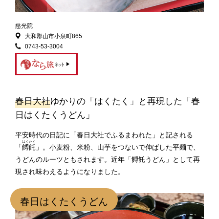
慈光院
大和郡山市小泉町865
0743-53-3004
春日大社
ゆかりの「はくたく」と再現した「春
日はくたくうどん」
平安時代の日記に「春日大社でふるまわれた」と記される
はくたく
「
餺飥
」。小麦粉、米粉、山芋をつないで伸ばした平麺で、
うどんのルーツともされます。近年「餺飥うどん」として再
現され味わえるようになりました。
春日はくたくうどん