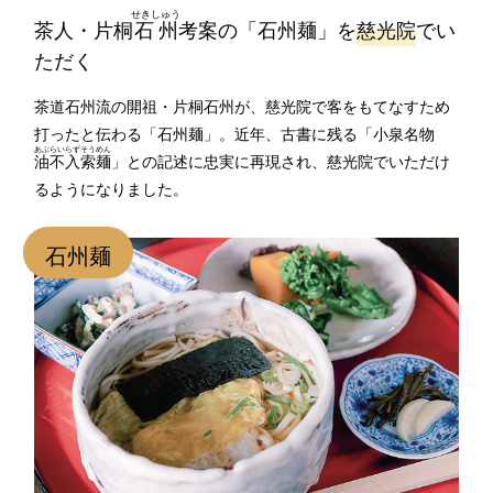
せきしゅう
茶人・片桐
石州
考案の「石州麺」を
慈光院
でい
ただく
茶道石州流の開祖・片桐石州が、慈光院で客をもてなすため
打ったと伝わる「石州麺」。近年、古書に残る「小泉名物
あぶらいらずそうめん
油不入索麺
」との記述に忠実に再現され、慈光院でいただけ
るようになりました。
石州麺