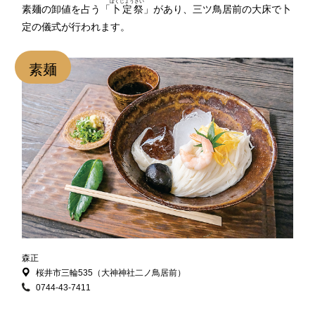
ぼくじょうさい
素麺の卸値を占う「
卜定祭
」があり、三ツ鳥居前の大床で卜
定の儀式が行われます。
素麺
森正
桜井市三輪535（大神神社二ノ鳥居前）
0744-43-7411