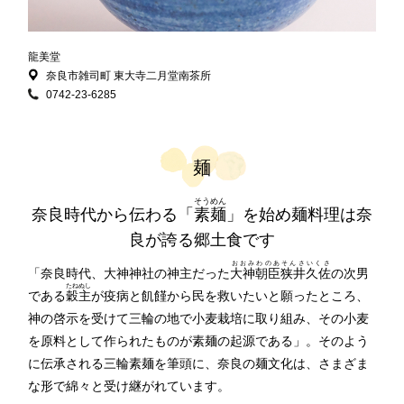
龍美堂
奈良市雑司町 東大寺二月堂南茶所
0742-23-6285
麺
そうめん
奈良時代から伝わる「
素麺
」を始め麺料理は奈
良が誇る郷土食です
おおみわのあそんさいくさ
「奈良時代、大神神社の神主だった
大神朝臣狭井久佐
の次男
たねぬし
である
穀主
が疫病と飢饉から民を救いたいと願ったところ、
神の啓示を受けて三輪の地で小麦栽培に取り組み、その小麦
を原料として作られたものが素麺の起源である」。そのよう
に伝承される三輪素麺を筆頭に、奈良の麺文化は、さまざま
な形で綿々と受け継がれています。