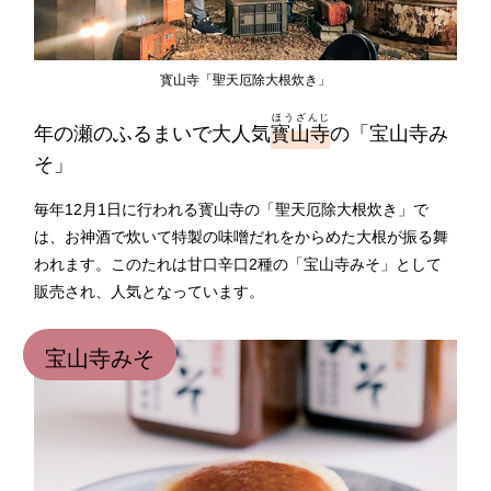
寳山寺「聖天厄除大根炊き」
ほうざんじ
年の瀬のふるまいで大人気
寳山寺
の「宝山寺み
そ」
毎年12月1日に行われる寳山寺の「聖天厄除大根炊き」で
は、お神酒で炊いて特製の味噌だれをからめた大根が振る舞
われます。このたれは甘口辛口2種の「宝山寺みそ」として
販売され、人気となっています。
宝山寺みそ