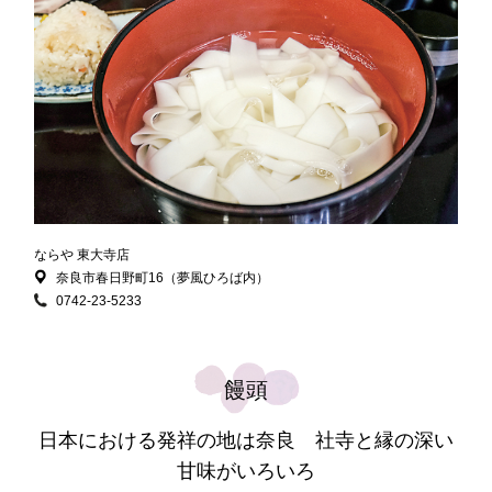
ならや 東大寺店
奈良市春日野町16（夢風ひろば内）
0742-23-5233
饅頭
日本における発祥の地は奈良 社寺と縁の深い
甘味がいろいろ