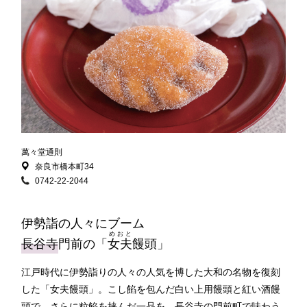
萬々堂通則
奈良市橋本町34
0742-22-2044
伊勢詣の人々にブーム
めおと
長谷寺
門前の「
女夫
饅頭」
江戸時代に伊勢詣りの人々の人気を博した大和の名物を復刻
した「女夫饅頭」。こし餡を包んだ白い上用饅頭と紅い酒饅
頭で、さらに粒餡を挟んだ一品を、長谷寺の門前町で味わう