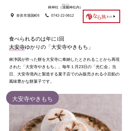
かんごう
林神社（
漢國
神社内）
奈良市漢国町6
0742-22-0612
食べられるのは年に1回
大安寺
ゆかりの「大安寺やきもち」
林浄因が作った餅を大安寺に奉納したとされることから再現
された「大安寺やきもち」。毎年１月23日の「光仁会」当
日、大安寺境内と製造する菓子店でのみ販売される小豆餡の
風味豊かな餅菓子です。
大安寺やきもち