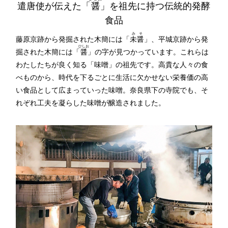
遣唐使が伝えた「
醤
」を祖先に持つ伝統的発酵
食品
みそ
藤原京跡から発掘された木簡には「
未醤
」、平城京跡から発
ひしお
掘された木簡には「
醤
」の字が見つかっています。これらは
わたしたちが良く知る「味噌」の祖先です。高貴な人々の食
べものから、時代を下るごとに生活に欠かせない栄養価の高
い食品として広まっていった味噌。奈良県下の寺院でも、そ
れぞれ工夫を凝らした味噌が醸造されました。