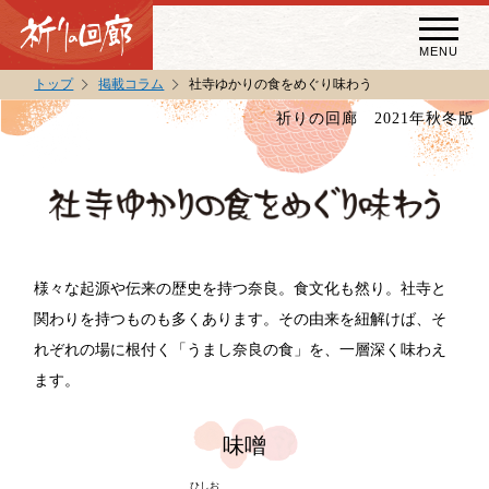
MENU
トップ
掲載コラム
社寺ゆかりの食をめぐり味わう
秘宝・秘仏特別開帳
祈りの回廊 2021年秋冬版
特別講話
（スペシャルインタビュー）
祈りの回廊コラム
様々な起源や伝来の歴史を持つ奈良。食文化も然り。社寺と
関わりを持つものも多くあります。
その由来を紐解けば、そ
れぞれの場に根付く「うまし奈良の食」を、一層深く味わえ
ます。
味噌
ひしお