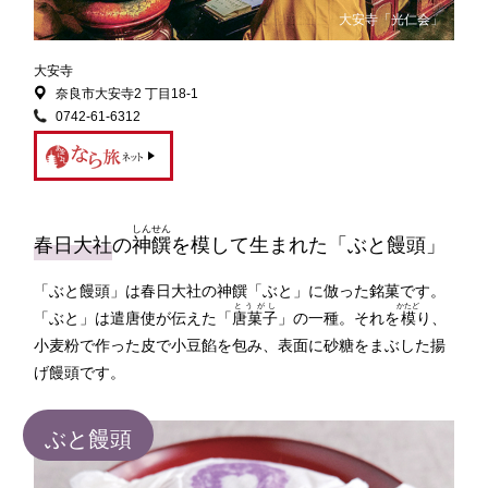
大安寺「光仁会」
大安寺
奈良市大安寺2 丁目18-1
0742-61-6312
しんせん
春日大社
の
神饌
を模して生まれた「ぶと饅頭」
「ぶと饅頭」は春日大社の神饌「ぶと」に倣った銘菓です。
とうがし
かたど
「ぶと」は遣唐使が伝えた「
唐菓子
」の一種。それを
模
り、
小麦粉で作った皮で小豆餡を包み、表面に砂糖をまぶした揚
げ饅頭です。
ぶと饅頭