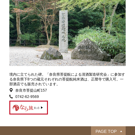
境内に立てられた碑。「奈良県菩提酛による清酒製造研究会」に参加す
る奈良県下8つの蔵元それぞれの菩提酛純米酒は、正暦寺で購入可。一
部酒店でも販売されています。
奈良市菩提山町157
0742-62-9569
PAGE TOP