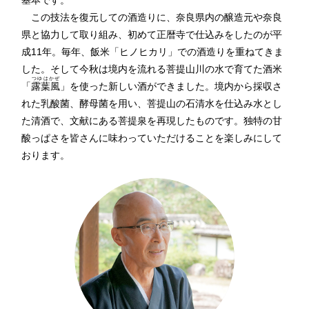
基本です。
この技法を復元しての酒造りに、奈良県内の醸造元や奈良
県と協力して取り組み、初めて正暦寺で仕込みをしたのが平
成11年。毎年、飯米「ヒノヒカリ」での酒造りを重ねてきま
した。そして今秋は境内を流れる菩提山川の水で育てた酒米
つゆはかぜ
「
露葉風
」を使った新しい酒ができました。境内から採収さ
れた乳酸菌、酵母菌を用い、菩提山の石清水を仕込み水とし
た清酒で、文献にある菩提泉を再現したものです。独特の甘
酸っぱさを皆さんに味わっていただけることを楽しみにして
おります。