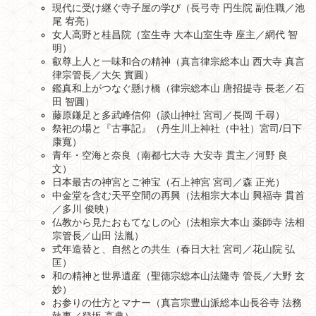
現代に受け継ぐ寺子屋の学び（長弓寺 円生院 副住職／池
尾 宥亮）
女人高野と桂昌院（室生寺 大本山室生寺 座主／網代 智
明）
叡尊上人と一味和合の精神（真言律宗総本山 西大寺 真言
律宗管長／大矢 實圓）
鑑真和上がつなぐ懸け橋（律宗総本山 唐招提寺 長老／石
田 智圓）
藤原鎌足と多武峰信仰（談山神社 宮司／長岡 千尋）
祭祀の場と『古事記』（丹生川上神社（中社）宮司/日下
康寬）
青年・空海と奈良（南都七大寺 大安寺 貫主／河野 良
文）
日本最古の神宮とご神宝（石上神宮 宮司／森 正光）
中金堂を含む天平空間の再興（法相宗大本山 興福寺 貫首
／多川 俊映）
仏教から見たおもてなしの心（法相宗大本山 薬師寺 法相
宗管長／山田 法胤）
式年造替と、自然との共生（春日大社 宮司／花山院 弘
匡）
和の精神と世界遺産（聖徳宗総本山法隆寺 管長／大野 玄
妙）
お参りの仕方とマナー（真言宗豊山派総本山長谷寺 法務
執事／登坂 高典）