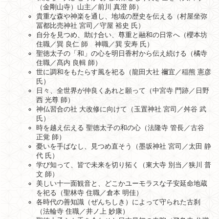
（金剛山寺）山主／前川 真澄 師）
貴重な森や神楽を通し、地域の歴史を伝える（村屋坐弥
冨都比売神社 宮司／守屋 裕史 氏）
自分を見つめ、助け合い、尊重と融和の日常へ（櫻本坊
住職／巽 良仁 師 神職／巽 安寿 氏）
聖徳太子の「和」の心を明日香村から伝え続ける（橘寺
住職／髙内 良輯 師）
世に調和をもたらす風を祀る（龍田大社 禰宜／稲熊 憲彦
氏）
日々、全世界が仲良くあれと願って（中宮寺 門跡／日野
西 光尊 師）
神仏習合の社 大改修に向けて（玉置神社 宮司／舛谷 武
氏）
時を越え伝える 聖徳太子の和の心（法隆寺 管長／古谷
正覚 師）
憂いを手ばなし、見つめ直そう（墨坂神社 宮司／太田 静
代 氏）
学び知って、皆で未来を切り拓く（東大寺 別当／狭川 普
文 師）
美しい十一面観音と、どこかユーモラスな子安延命地蔵
を祀る（聖林寺 住職／倉本 明佳）
各時代の善知識（ぜんちしき）によって守られた古刹
（法輪寺 住職／井ノ上 妙康）