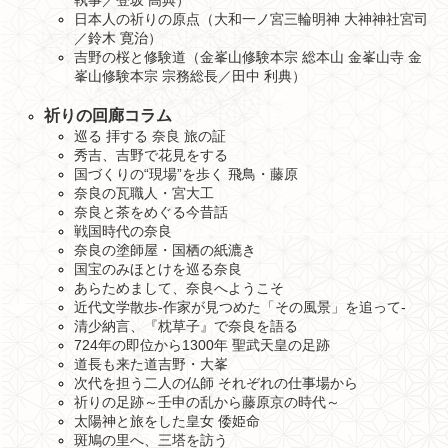
日本人の祈りの原点（大和一ノ宮三輪明神 大神神社宮司
／鈴木 寛治）
吉野の桜と修験道（金峯山修験本宗 総本山 金峯山寺 金
峯山修験本宗 宗務総長／田中 利典）
祈りの回廊コラム
巡る 拝する 奈良 旅の証
秀吉、吉野で花見をする
国づくりの“現場”を歩く 飛鳥・藤原
奈良の瓦職人・宮大工
奈良と茶をめぐる今昔話
戦国時代の奈良
奈良の塗師屋・国栖の紙漉き
国宝のみほとけを巡る奈良
あらためまして、奈良へようこそ
近代文学散歩-作家が見つめた「その風景」を追って-
清少納言、『枕草子』で奈良を語る
724年の即位から1300年 聖武天皇の足跡
道長も来た道吉野・大峯
次代を担う二人の仏師 それぞれの仕事場から
祈りの足跡～壬申の乱から藤原京の時代～
太陽神と旅をした皇女 倭姫命
斑鳩の里へ、三塔を訪う