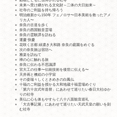
未来へ受け継がれる文化財～二体の大日如来～
社寺のご利益を持ち帰ろう
明治維新から150年 フェノロサ〜日本美術を救ったアメ
リカ人〜
奈良の古道を歩く
奈良の西国観音霊場
奈良の霊験譚を訪ねる
運慶 快慶
花咲く古都 緑濃き大和路 奈良の庭園をめぐる
次の奈良旅は宿坊へ
雅楽を訪ねて
禅の心に触れる旅
奈良に伝わる不思議譚
宮大工の仕事〜伝統技術を後世に伝える〜
天井画と襖絵の小宇宙
その姿瑞々しくときめきの白鳳仏
十福のご利益を授かる大和地蔵十福霊場めぐり
「第六十次式年造替」にあわせて巡りたい春日大社ゆか
りの社寺
美仏に心も体もやすらぐ八十八面観音巡礼
「大古事記展」にあわせて巡りたい天武天皇の願いを刻
む社寺