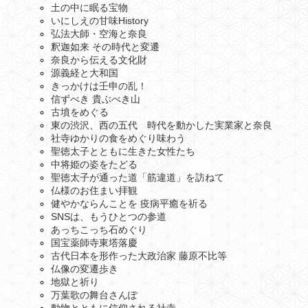
土の中に眠る宝物
いにしえの甘味History
弘法大師・空海と奈良
釈迦如来 その時代と変遷
奈良から伝える文化財
源義経と大和国
きっかけは壬申の乱！
信ずべき 貴ぶべき山
古墳をめぐる
東の渋沢、西の五代 時代を動かした実業家と奈良
社寺ゆかりの食をめぐり味わう
聖徳太子とともに生きた女性たち
中将姫の姿をたどる
聖徳太子が通った道「筋違道」を訪ねて
仏様のお住まい拝観
健やかならんことを 疫病平癒を祈る
SNSは、もうひとつの参道
あっちこっち石めぐり
国宝薬師寺東塔落慶
古代日本を形作った大政治家 藤原不比等
仏像の変遷歩き
地獄と祈り
万葉歌の舞台さんぽ
動物とともに信仰される社寺