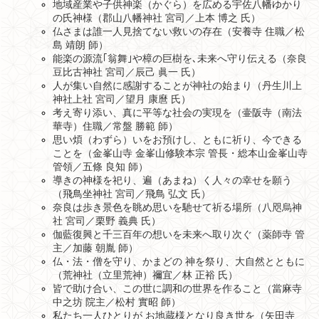
地域産業や子供神楽（かぐら）を広める宇佐八幡ゆかり
の氏神様（郡山八幡神社 宮司／上本 博之 氏）
仏さまは誰一人見捨てない救いの存在（安養寺 住職／松
島 靖朗 師）
能楽の源流｢翁舞｣や樟の巨樹を､未来へ守り伝える（奈良
豆比古神社 宮司／辰己 眞一 氏）
人が集い自然に感謝することが神社の始まり（丹生川上
神社上社 宮司／望月 康麿 氏）
考え寄り添い、真に平等な社会の実現を（壷阪寺（南法
華寺）住職／常盤 勝範 師）
思い煩（わずら）いをお預けし、ともに祈り、今できる
ことを（金峯山寺 金峯山修験本宗 管長・総本山金峯山寺
管領／五條 良知 師）
導きの神様を祀り、遍（あまね）く人々の幸せを願う
（飛鳥坐神社 宮司／飛鳥 弘文 氏）
奈良は歩き景色を眺め思いを馳せて祈る場所（八咫烏神
社 宮司／栗野 義典 氏）
伽藍復興と千三百年の想いを未来へ取り次ぐ（薬師寺 管
主／加藤 朝胤 師）
仏・法・僧を守り、かまどの 神を祭り、大自然とともに
（荒神社（立里荒神）禰宜／林 正裕 氏）
皆で助け合い、この世に調和の世界を作ること（當麻寺
中之坊 院主／松村 實昭 師）
私たち一人ひとりが お地蔵様となり良き世を（矢田寺