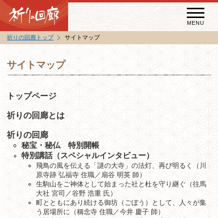
MENU
祈りの回廊トップ
サイトマップ
秘宝・秘仏特別開帳
サイトマップ
特別講話(スペシャルインタビュー)
トップページ
祈りの回廊コラム
祈りの回廊とは
祈りの回廊
秘宝・秘仏 特別開帳
特別講話（スペシャルインタビュー）
飛鳥の風を伝える「謎の大寺」の法灯、再び明るく（川
原寺跡 弘福寺 住職／扇谷 明英 師）
生駒山をご神体として始まった社と杜を守り継ぐ（往馬
大社 宮司／谷野 浩重 氏）
町とともにあり続ける御坊（ごぼう）として、人々が集
う居場所に（稱念寺 住職／今井 慶子 師）