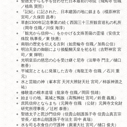
聖徳太子らも手を合わせた日本最初の寺院（飛鳥寺 住職
／植島 寶照）
『記紀』に記された、日本建国の地に鎮まる（橿原神宮
宮司／久保田 昌孝）
草創1300年記念事業の続く西国三十三所観音巡礼の札所
（岡寺 住職／川俣 海淳）
「観光から信仰へ」をかかげる文殊菩薩の霊場（安倍文
殊院 執事長／東 快應）
南朝の歴史を伝える古刹（如意輪寺 住職／加島公信）
明治天皇の御願により後醍醐天皇を祀る社（吉野神宮 宮
司／東 輝明）
光明皇后の慈悲の心を受け継ぐ尼寺（法華寺 門主／樋口
教香）
平城宮とともに発展した古寺（海龍王寺 住職 ／石川 重
元）
水と芸能の神（峯本宮 天河大辨財天社 宮司／柿坂神酒之
祐）
修験道の根本道場（龍泉寺 住職／岡田 悦雄）
始まりの地、葛城と鴨族（高鴨神社 宮司／鈴鹿 義胤）
庶民信仰とならまち（元興寺 住職 （公財）元興寺文化財
研究所理事長 ／辻村 泰善）
聖徳太子と毘沙門信仰（信貴山朝護孫子寺 信貴山真言宗
管長／総本山朝護孫子寺法主 田中 眞瑞）
水を司る衣食住の守護神（廣瀬大社 宮司／樋口 俊夫）