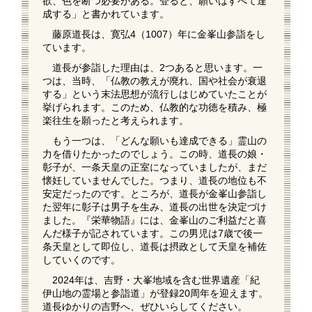
欲、色を断つ必要がある。登ると、願いはすべて達
成する」と書かれています。
藤原道長は、寛弘4（1007）年に金峯山参詣をし
ています。
道長が参詣した理由は、2つあると思います。一
つは、当時、「仏教の教えが廃れ、国や社会が衰退
する」という末法思想が流行しはじめていたことが
挙げられます。このため、仏教的な功徳を積み、極
楽往生を願ったと考えられます。
もう一つは、「どんな願いも達成できる」霊山の
力を借りたかったのでしょう。この時、道長の娘・
彰子が、一条天皇の正室になっていましたが、まだ
懐妊していませんでした。つまり、道長の地位も不
安定だったのです。ところが、道長が金峯山参詣し
た翌年に彰子は男子を生み、道長の出世を決定づけ
ました。『栄華物語』には、金峯山のご利益だと喜
んだ様子が記されています。この男児は7歳で後一
条天皇として即位し、道長は摂政として天皇を補佐
していくのです。
2024年は、吉野・大峯地域を含む世界遺産「紀
伊山地の霊場と参詣道」が登録20周年を迎えます。
道長ゆかりの吉野へ、ぜひいらしてください。