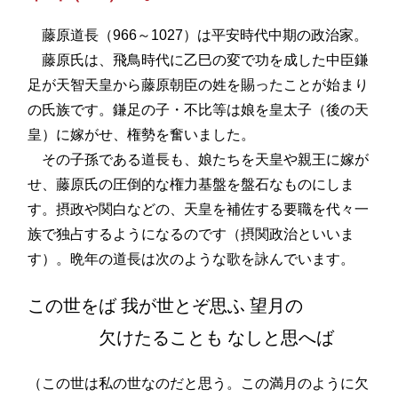
藤原道長（966～1027）は平安時代中期の政治家。
藤原氏は、飛鳥時代に乙巳の変で功を成した中臣鎌
足が天智天皇から藤原朝臣の姓を賜ったことが始まり
の氏族です。鎌足の子・不比等は娘を皇太子（後の天
皇）に嫁がせ、権勢を奮いました。
その子孫である道長も、娘たちを天皇や親王に嫁が
せ、藤原氏の圧倒的な権力基盤を盤石なものにしま
す。摂政や関白などの、天皇を補佐する要職を代々一
族で独占するようになるのです（摂関政治といいま
す）。晩年の道長は次のような歌を詠んでいます。
この世をば 我が世とぞ思ふ 望月の
欠けたることも なしと思へば
（この世は私の世なのだと思う。この満月のように欠