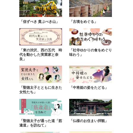
「信ずべき 貴ぶべき山」
「古墳をめぐる」
「東の渋沢、西の五代 時
「社寺ゆかりの食をめぐり
代を動かした実業家と奈
味わう」
良」
「聖徳太子とともに生きた
「中将姫の姿をたどる」
女性たち」
「聖徳太子が通った道「筋
「仏様のお住まい拝観」
違道」を訪ねて」