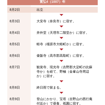
寛弘4（1007）年
8月2日
出立
8月3日
大安寺（奈良市）に宿す。
8月4日
井外堂（天理市二階堂か）に宿す。
8月5日
軽寺（橿原市大軽町か）に宿す。
8月6日
壷阪寺（高市郡高取町）に宿す。
8月7日
観覚寺、現光寺（吉野郡大淀町の比蘇
寺か）
を経て、野極（金峯山寺周辺
か）に宿す。
8月8日
終日雨で留まる。
8月9日
登山にかかり、宝塔（吉野山の西行庵
付近か）
で昼食、祇園に宿す。