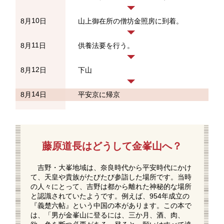
10
8月
日
山上御在所の僧坊金照房に到着。
11
8月
日
供養法要を行う。
12
8月
日
下山
14
8月
日
平安京に帰京
藤原道長はどうして金峯山へ？
吉野・大峯地域は、奈良時代から平安時代にかけ
て、天皇や貴族がたびたび参詣した場所です。当時
の人々にとって、吉野は都から離れた神秘的な場所
と認識されていたようです。例えば、954年成立の
『義楚六帖』という中国の本があります。この本で
は、「男が金峯山に登るには、三か月、酒、肉、