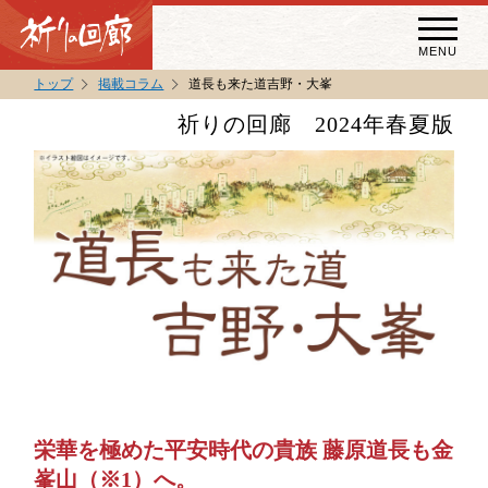
MENU
トップ
掲載コラム
道長も来た道吉野・大峯
秘宝・秘仏特別開帳
祈りの回廊 2024年春夏版
特別講話
（スペシャルインタビュー）
祈りの回廊コラム
栄華を極めた平安時代の貴族 藤原道長も金
峯山（※1）へ。