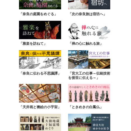
「奈良の庭園をめぐる」
「次の奈良旅は宿坊へ」
「雅楽を訪ねて」
「禅の心に触れる旅」
「奈良に伝わる不思議譚」
「宮大工の仕事～伝統技術
を後世に伝える～」
「天井画と襖絵の小宇宙」
「ときめきの白鳳仏」