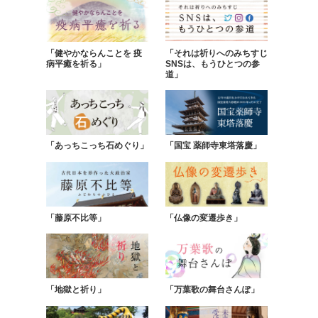
「健やかならんことを 疫
「それは祈りへのみちすじ
病平癒を祈る」
SNSは、もうひとつの参
道」
「あっちこっち石めぐり」
「国宝 薬師寺東塔落慶」
「藤原不比等」
「仏像の変遷歩き」
「地獄と祈り」
「万葉歌の舞台さんぽ」