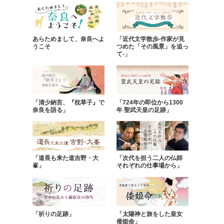
あらためまして、奈良へよ
「近代文学散歩-作家が見
うこそ
つめた「その風景」を追っ
て-」
「清少納言、『枕草子』で
「724年の即位から1300
奈良を語る」
年 聖武天皇の足跡」
「道長も来た道吉野・大
「次代を担う二人の仏師
峯」
それぞれの仕事場から」
「祈りの足跡」
「太陽神と旅をした皇女
倭姫命」