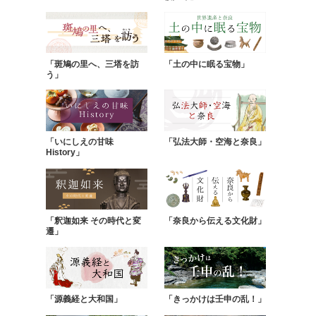
「斑鳩の里へ、三塔を訪
「土の中に眠る宝物」
う」
「いにしえの甘味
「弘法大師・空海と奈良」
History」
「釈迦如来 その時代と変
「奈良から伝える文化財」
遷」
「源義経と大和国」
「きっかけは壬申の乱！」