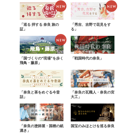
「巡る 拝する 奈良 旅の
「秀吉、吉野で花見をす
証」
る」
「国づくりの“現場”を歩く
「戦国時代の奈良」
飛鳥・藤原」
「奈良と茶をめぐる今昔
「奈良の瓦職人・奈良の宮
話」
大工」
「奈良の塗師屋・国栖の紙
国宝のみほとけを巡る奈良
漉き」