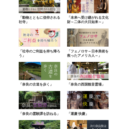
「動物とともに信仰される
「未来へ受け継がれる文化
社寺」
財～二体の大日如来～」
「社寺のご利益を持ち帰ろ
「フェノロサ～日本美術を
う」
救ったアメリカ人～」
「奈良の古道を歩く」
「奈良の西国観音霊場」
「奈良の霊験譚を訪ねる」
「運慶 快慶」