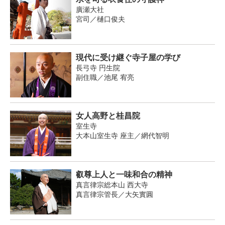
廣瀬大社
宮司／樋口俊夫
現代に受け継ぐ寺子屋の学び
長弓寺 円生院
副住職／池尾 宥亮
女人高野と桂昌院
室生寺
大本山室生寺 座主／網代智明
叡尊上人と一味和合の精神
真言律宗総本山 西大寺
真言律宗管長／大矢實圓