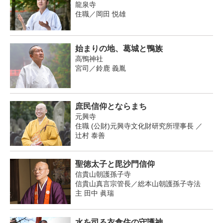
龍泉寺
住職／岡田 悦雄
始まりの地、葛城と鴨族
高鴨神社
宮司／鈴鹿 義胤
庶民信仰とならまち
元興寺
住職 (公財)元興寺文化財研究所理事長 ／
辻村 泰善
聖徳太子と毘沙門信仰
信貴山朝護孫子寺
信貴山真言宗管長／総本山朝護孫子寺法
主 田中 眞瑞
水を司る衣食住の守護神