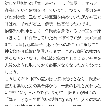
対して｢神宮｣の「宮（みや）」は「御屋」、ずっと
存在している建物を指しています。つまり、霊力を帯
びた剣や鏡、玉などご神宝類を納めていた所が神宮と
呼ばれ、それが石上、伊勢、出雲だったのです。
物部氏の氏神として、各氏族を象徴するご神宝を神庫
（ほくら）に保管していた石上神宮ですが、天武天皇
3年、天皇は忍壁皇子（おさかべのみこ）に命じてご
神宝類を各氏族に返還させます。これは朝廷の権力が
盤石なものとなり、各氏族の象徴とも言えるご神宝を
人質のように取っておく必要がなくなったからなので
しょう。
こうして石上神宮の霊力はご祭神だけとなり、氏族の
霊力を集めた力の集合体から、一般のお社と変わらな
い“神社”になったのです。やがて「振る」が同音の
「降る」となって雨乞いの神になるなど、人々の求め