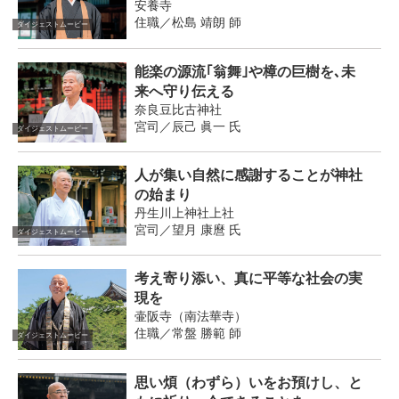
安養寺
住職／松島 靖朗 師
ダイジェストムービー
能楽の源流｢翁舞｣や樟の巨樹を､未
来へ守り伝える
奈良豆比古神社
宮司／辰己 眞一 氏
ダイジェストムービー
人が集い自然に感謝することが神社
の始まり
丹生川上神社上社
宮司／望月 康麿 氏
ダイジェストムービー
考え寄り添い、真に平等な社会の実
現を
壷阪寺（南法華寺）
住職／常盤 勝範 師
ダイジェストムービー
思い煩（わずら）いをお預けし、と