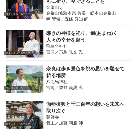
もに祈り、今できることを
金峯山寺
金峯山修験本宗 管長・総本山金峯山
ダイジェストムービー
寺 管領／五條 良知 師
導きの神様を祀り、遍(あまね)く
人々の幸せを願う
飛鳥坐神社
宮司／飛鳥 弘文 氏
ダイジェストムービー
奈良は歩き景色を眺め思いを馳せて
祈る場所
八咫烏神社
宮司／栗野 義典 氏
ダイジェストムービー
伽藍復興と千三百年の想いを未来へ
取り次ぐ
薬師寺
管主／加藤 朝胤 師
ダイジェストムービー