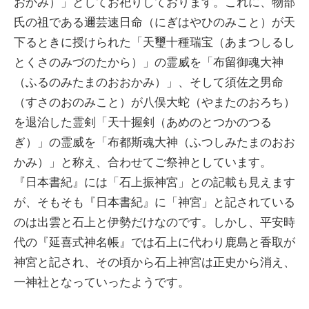
おかみ）」としてお祀りしております。これに、物部
氏の祖である邇芸速日命（にぎはやひのみこと）が天
下るときに授けられた「天璽十種瑞宝（あまつしるし
とくさのみづのたから）」の霊威を「布留御魂大神
（ふるのみたまのおおかみ）」、そして須佐之男命
（すさのおのみこと）が八俣大蛇（やまたのおろち）
を退治した霊剣「天十握剣（あめのとつかのつる
ぎ）」の霊威を「布都斯魂大神（ふつしみたまのおお
かみ）」と称え、合わせてご祭神としています。
『日本書紀』には「石上振神宮」との記載も見えます
が、そもそも『日本書紀』に「神宮」と記されている
のは出雲と石上と伊勢だけなのです。しかし、平安時
代の『延喜式神名帳』では石上に代わり鹿島と香取が
神宮と記され、その頃から石上神宮は正史から消え、
一神社となっていったようです。