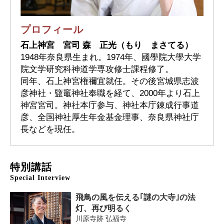
プロフィール
石上神宮 宮司 森 正光（もり まさてる）
1948年奈良県生まれ。1974年、國學院大學大学
院文学研究科神道学専攻修士課程修了。
同年、石上神宮権禰宜就任。その後宮城県志波
彦神社・盬竈神社奉職を経て、2000年より石上
神宮宮司。神社本庁参与、神社本庁錬成行事道
彦、全国神社厚生年金基金理事、奈良県神社庁
長などを現任。
特別講話
Special Interview
飛鳥の風を伝える｢謎の大寺｣の法
灯、再び明るく
川原寺跡 弘福寺