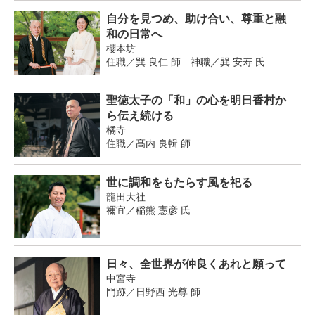
自分を見つめ、助け合い、尊重と融
和の日常へ
櫻本坊
住職／巽 良仁 師 神職／巽 安寿 氏
聖徳太子の「和」の心を明日香村か
ら伝え続ける
橘寺
住職／髙内 良輯 師
世に調和をもたらす風を祀る
龍田大社
禰宜／稲熊 憲彦 氏
日々、全世界が仲良くあれと願って
中宮寺
門跡／日野西 光尊 師