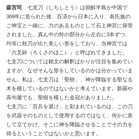
森宮司
七支刀（しちしとう）は朝鮮半島か中国で
369年に造られた後、百済から日本に入り、各氏族の
ご神宝と一緒に、力のあるものとして石上神宮に保管
されました。真ん中の幹の部分から左右に3本ずつ、
均等に枝刃が出た美しい形をしており、当神宮では
「六叉鉾（ろくさのほこ）」と呼ばれてきました。
七支刀については銘文の解釈ばかりが注目を集めてい
ますが、なぜそんな形をしているのかは分かっていま
せん。私は、七支刀は「聖樹」、神が降臨する聖なる
木を模しているのではないかと考えています。新羅や
高句麗でも、聖樹を模した金冠がありました。
七支刀に「百兵を退け」と刻まれているのは、この刀
を武器そのものとして使用するのではなく、何かに差
して立てかけ、そこに神を降臨させることでその力を
得るということではないかと思います。