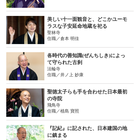
美しい十一面観音と、どこかユーモ
ラスな子安延命地蔵を祀る
聖林寺
住職／倉本 明佳
各時代の善知識(ぜんちしき)によっ
て守られた古刹
法輪寺
住職／井ノ上 妙康
聖徳太子らも手を合わせた日本最初
の寺院
飛鳥寺
住職／植島 寶照
『記紀』に記された、日本建国の地
に鎮まる