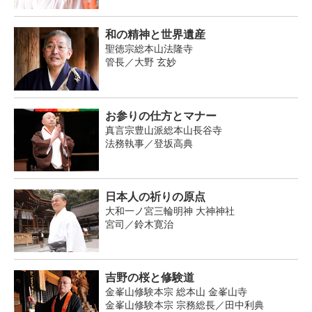
和の精神と世界遺産
聖徳宗総本山法隆寺
管長／大野 玄妙
お参りの仕方とマナー
真言宗豊山派総本山長谷寺
法務執事／登坂高典
日本人の祈りの原点
大和一ノ宮三輪明神 大神神社
宮司／鈴木寛治
吉野の桜と修験道
金峯山修験本宗 総本山 金峯山寺
金峯山修験本宗 宗務総長／田中利典