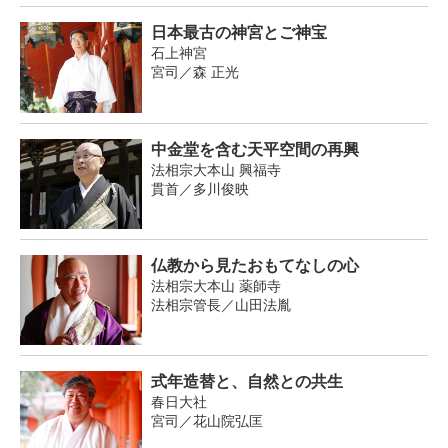
日本最古の神宮とご神宝
石上神宮
宮司／森 正光
中金堂を含む天平空間の再興
法相宗大本山 興福寺
貫首／多川俊映
仏教から見たおもてなしの心
法相宗大本山 薬師寺
法相宗管長／山田法胤
式年造替と、自然との共生
春日大社
宮司／花山院弘匡