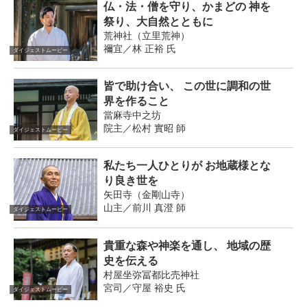
仏・法・僧を守り、かまどの 神を
祭り、大自然とともに
荒神社（立里荒神）
禰宜／林 正裕 氏
ダイジェストムービー
皆で助け合い、 この世に調和の世
界を作ること
當麻寺中之坊
院主／松村 實昭 師
ダイジェストムービー
私たち一人ひとりが お地蔵様とな
り良き世を
矢田寺（金剛山寺）
山主／前川 真澄 師
ダイジェストムービー
貴重な森や神楽を通し、 地域の歴
史を伝える
村屋坐弥冨都比売神社
宮司／守屋 裕史 氏
ダイジェストムービー