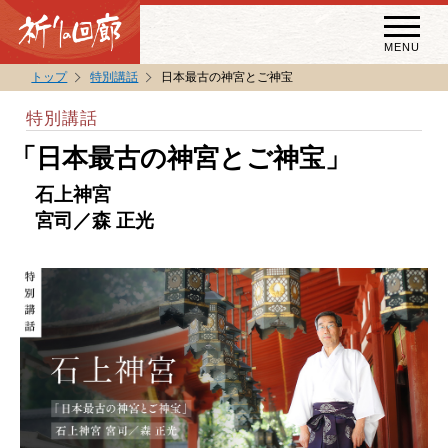
MENU
トップ
特別講話
日本最古の神宮とご神宝
秘宝・秘仏特別開帳
特別講話
特別講話
「日本最古の神宮とご神宝」
（スペシャルインタビュー）
石上神宮
祈りの回廊コラム
宮司／森 正光