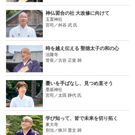
神仏習合の社 大改修に向けて
玉置神社
宮司／舛谷 武 氏
時を越え伝える 聖徳太子の和の心
法隆寺
管長／古谷 正覚 師
憂いを手ばなし、見つめ直そう
墨坂神社
宮司／太田 静代 氏
学び知って、皆で未来を切り拓く
東大寺
別当／狭川 普文 師