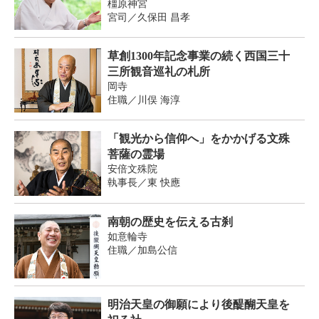
橿原神宮
宮司／久保田 昌孝
草創1300年記念事業の続く西国三十
三所観音巡礼の札所
岡寺
住職／川俣 海淳
「観光から信仰へ」をかかげる文殊
菩薩の霊場
安倍文殊院
執事長／東 快應
南朝の歴史を伝える古刹
如意輪寺
住職／加島公信
明治天皇の御願により後醍醐天皇を