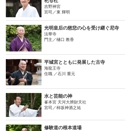
祀る社
吉野神宮
宮司／東 輝明
光明皇后の慈悲の心を受け継ぐ尼寺
法華寺
門主／樋口 教香
平城宮とともに発展した古寺
海龍王寺
住職 ／石川 重元
水と芸能の神
峯本宮 天河大辨財天社
宮司／柿坂神酒之祐
修験道の根本道場