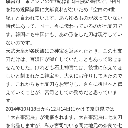
森宮司
東アジアの4世紀は群雄割拠の時代で、中国
を始め近隣諸国に文献資料がないため「空白の4世
紀」と言われています。あらゆるものが残っていない
時代にあって、唯一、今に伝わっているのが七支刀で
す。韓国にも中国にも、あの形をした刀は現存してい
ないのです。
天武天皇が各氏族にご神宝を返されたとき、この七支
刀だけは、百済国が滅亡していたこともあって返せま
せんでした。けれども石上神宮では、後世に伝えてほ
しいと刻まれたご神宝を、大切にお守りしてきたので
す。これからも七支刀をお守りし、さらに後世へと伝
えていくことが、宮司としての務めだと思っていま
す。
2014年10月18日から12月14日にかけて奈良県では
「大古事記展」が開催されます。大古事記展に七支刀
を出品しますが、私が宮司でいる間に地元の奈良で七