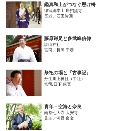
鑑真和上がつなぐ懸け橋
律宗総本山 唐招提寺
長老／石田智圓
藤原鎌足と多武峰信仰
談山神社
宮司／長岡 千尋
祭祀の場と『古事記』
丹生川上神社（中社）
宮司/日下 康寬
青年・空海と奈良
南都七大寺 大安寺
貫主／河野 良文