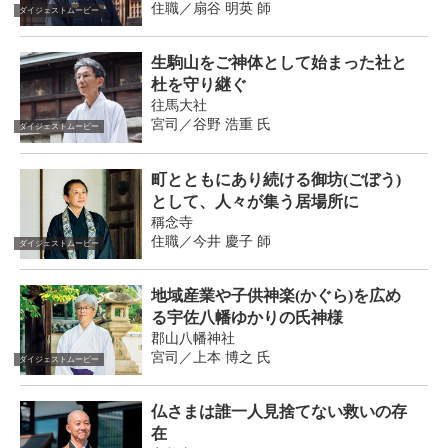
住職／扇谷 明英 師
ダイジェストムービー
生駒山をご神体として始まった社と
杜を守り継ぐ
往馬大社
宮司／谷野 浩重 氏
ダイジェストムービー
町とともにあり続ける御坊(ごぼう)
として、人々が集う居場所に
稱念寺
住職／今井 慶子 師
ダイジェストムービー
地域産業や子供神楽(かぐら)を広め
る宇佐八幡ゆかりの氏神様
郡山八幡神社
宮司／上本 博之 氏
ダイジェストムービー
仏さまは誰一人見捨てない救いの存
在