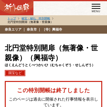
MENU
トップ
秘宝・秘仏 特別開帳
北円堂特別開扉（無著像・世親像）
秘宝・秘仏特別開帳
奈良エリア
｜ 奈良市 ｜ ［寺］興福寺
特別講話
（スペシャルインタビュー）
北円堂特別開扉（無著像・世
祈りの回廊コラム
親像）（興福寺）
ほくえんどうとくべつかいひ（むちゃくぞう・せしんぞう）
国宝など
この特別開帳は終了しました
このページは過去に開催された行事情報を表示し
ています。