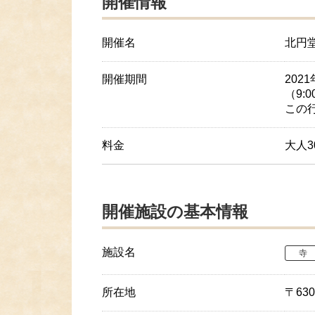
開催情報
開催名
北円
開催期間
202
（9:0
この
料金
大人3
開催施設の基本情報
施設名
寺
所在地
〒63