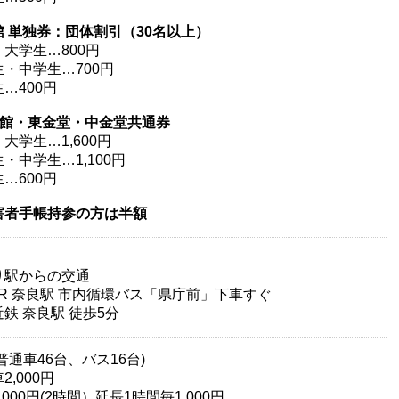
館 単独券：団体割引（30名以上）
大学生…800円
・中学生…700円
…400円
宝館・東金堂・中金堂共通券
大学生…1,600円
・中学生…1,100円
…600円
害者手帳持参の方は半額
り駅からの交通
 奈良駅 市内循環バス「県庁前」下車すぐ
 奈良駅 徒歩5分
普通車46台、バス16台)
2,000円
,000円(2時間）延長1時間毎1,000円