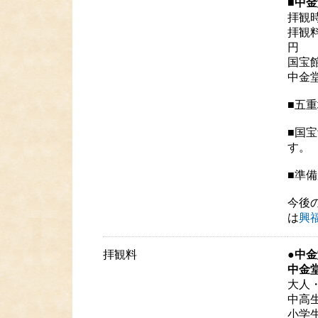
■中
拝観時
拝観料
円
国宝
中金
■五重
■国
す。
■準
今後
は
興
拝観料
●中
中金
大人・
中高生
小学生