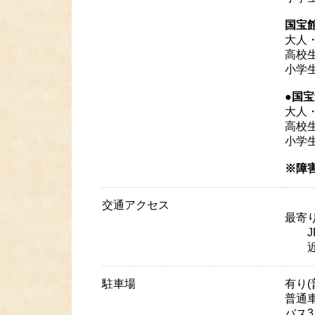
国宝
大人・
高校生
小学生
●国
大人・
高校生
小学生
※障
交通アクセス
最寄
JR
近鉄
駐車場
有り(
普通車
バス3