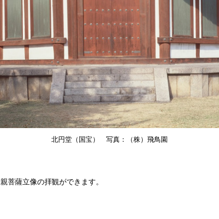
北円堂（国宝） 写真：（株）飛鳥園
世親菩薩立像の拝観ができます。