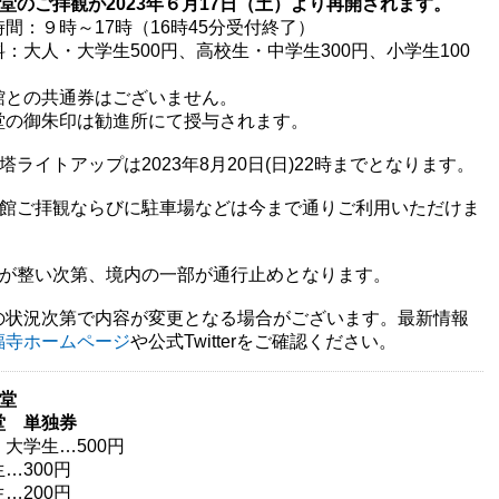
金堂のご拝観が2023年６月17日（土）より再開されます。
間：９時～17時（16時45分受付終了）
：大人・大学生500円、高校生・中学生300円、小学生100
館との共通券はございません。
堂の御朱印は勧進所にて授与されます。
塔ライトアップは2023年8月20日(日)22時までとなります。
宝館ご拝観ならびに駐車場などは今まで通りご利用いただけま
備が整い次第、境内の一部が通行止めとなります。
の状況次第で内容が変更となる場合がございます。最新情報
福寺ホームページ
や公式Twitterをご確認ください。
金堂
堂 単独券
大学生…500円
…300円
…200円