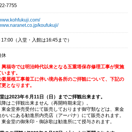
22-7755
//www.kohfukuji.com/
/www.naranet.co.jp/koufukuji/
0～17:00（入堂・入館は16:45まで）
無休
、興福寺では明治時代以来となる五重塔保存修理工事が実施
ています。
の素屋根工事着工に伴い境内各所のご拝観について、下記の
変更となります。
金堂は2023年６月11日（日）までご拝観出来ます。
以降はご拝観出来ません（再開時期未定）。
、東金堂券売受付にて販売しております御守類などは、東金
向かいにある勧進所内売店（アーパナ）にて販売されます。
、東金堂の御朱印・御詠歌は勧進所にて授与されます。