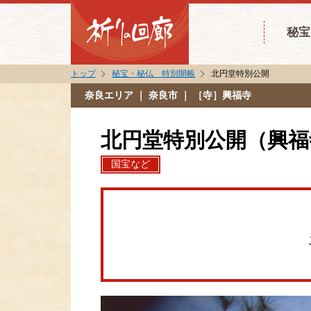
秘宝
トップ
秘宝・秘仏 特別開帳
北円堂特別公開
奈良エリア
｜ 奈良市 ｜ ［寺］興福寺
北円堂特別公開（興福
国宝など