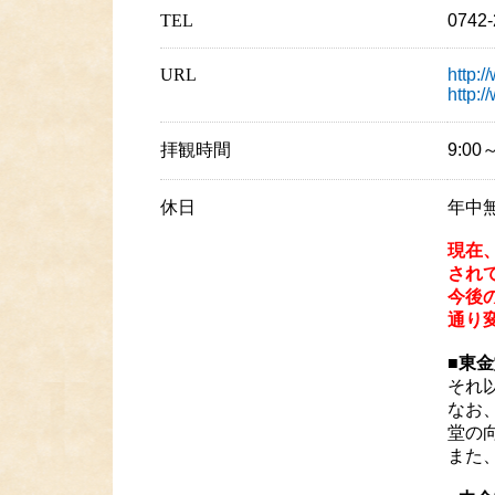
TEL
0742-
URL
http:
http:/
拝観時間
9:0
休日
年中
現在
され
今後
通り
■東
それ
なお
堂の
また