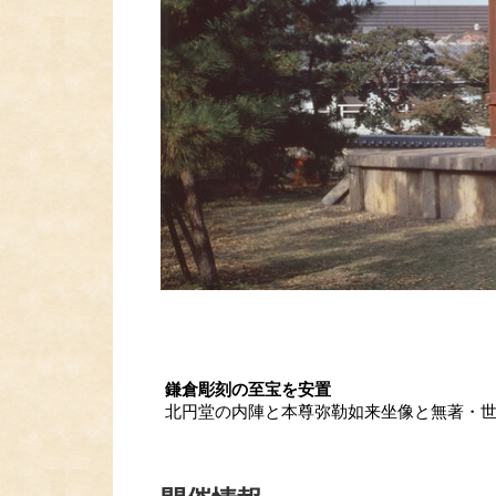
鎌倉彫刻の至宝を安置
北円堂の内陣と本尊弥勒如来坐像と無著・