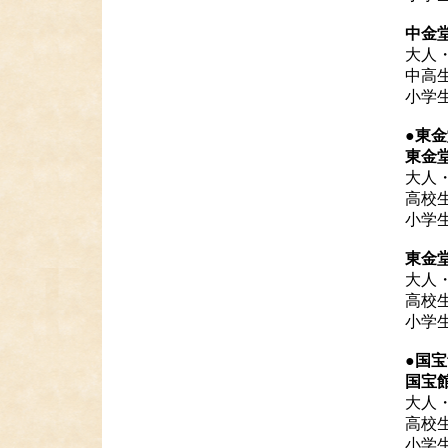
中金
大人・
中高生
小学生
●東
東金
大人・
高校生
小学生
東金
大人・
高校生
小学生
●国
国宝
大人・
高校生
小学生