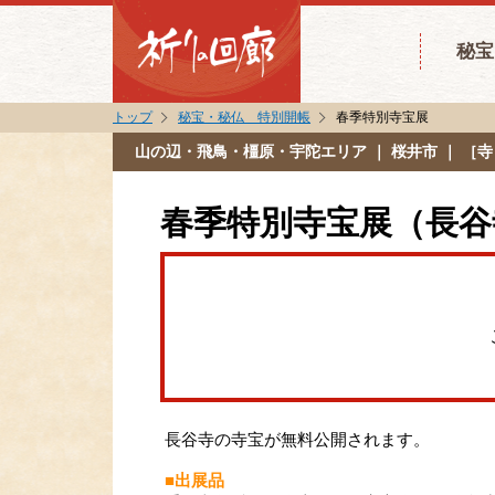
秘宝
トップ
秘宝・秘仏 特別開帳
春季特別寺宝展
山の辺・飛鳥・橿原・宇陀エリア
｜ 桜井市 ｜ ［
春季特別寺宝展（長谷
長谷寺の寺宝が無料公開されます。
■出展品