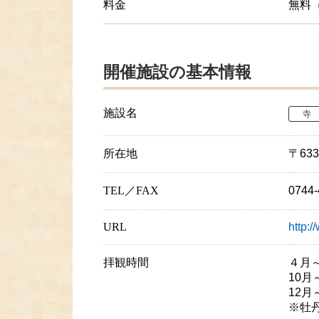
料金
無料
開催施設の基本情報
施設名
寺
所在地
〒633
TEL／FAX
0744
URL
http:/
拝観時間
４月～
10月
12月～
※牡