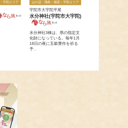
・宇陀エリア
山の辺・飛鳥・橿原・宇陀エリア
宇陀市大宇陀平尾
水分神社(宇陀市大宇陀)
水分神社3棟は、県の指定文
化財になっている。毎年1月
18日の夜に五穀豊作を祈る
予...