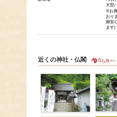
大型バ
※お
おり
御安
ます)
近くの神社・仏閣