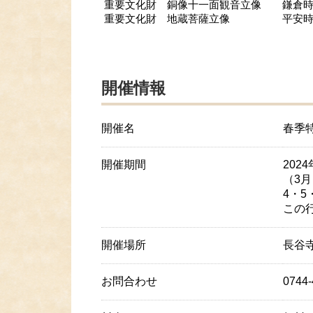
重要文化財 銅像十一面観音立像 鎌倉
重要文化財 地蔵菩薩立像 平安時
その他
開催情報
開催名
春季
開催期間
202
（3月
4・5
この
開催場所
長谷
お問合わせ
0744