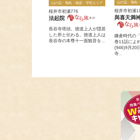
山の辺・飛鳥
山の辺・飛鳥・橿原・宇陀エリア
桜井市初瀬1
桜井市初瀬776
與喜天満
法起院
長谷寺塔頭。徳道上人が隠居
した所と伝わる。徳道上人は
鎌倉時代の
長谷寺の本尊十一面観音を...
巻11話によ
(946)9月
寺...