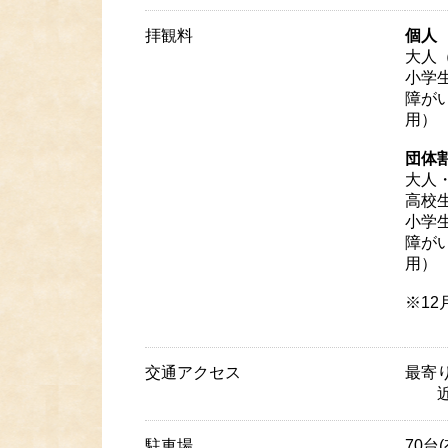
拝観料
個人
大人
小学生
障が
用）
団体
大人・
高校生
小学生
障が
用）
※12
交通アクセス
最寄
近鉄
駐車場
70台