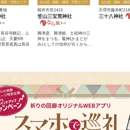
・橿原・宇陀エリア
山の辺・飛鳥・橿原・宇陀エリア
山の辺・飛鳥・橿原
番地
桜井市笠2415
天理市藤井町218
神社
笠山三宝荒神社
三十八神社
「長谷寺験記」上
興津彦、興津姫、土祖神の三
れば、天慶9年
神をまつる。竈神(かまどが
20日菅原道真は長谷
み)としての信仰が古くから...