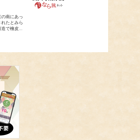
京の南にあっ
されたとみら
で檜皮...