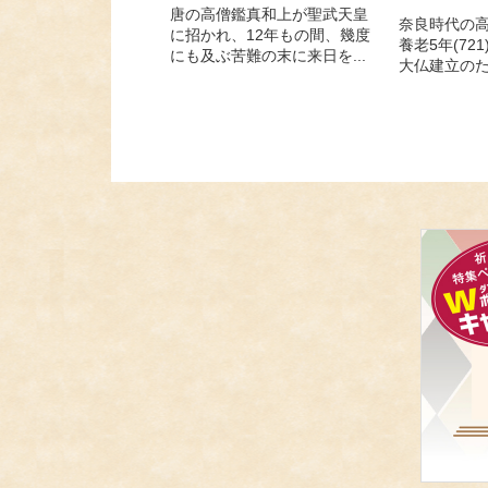
唐の高僧鑑真和上が聖武天皇
奈良時代の
に招かれ、12年もの間、幾度
養老5年(72
にも及ぶ苦難の末に来日を...
大仏建立のた