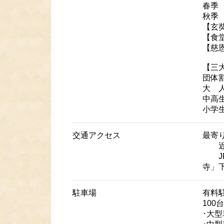
春季 
秋季
【玄
【食
【慈
【三
団体
大 人
中高
小学
交通アクセス
最寄
近鉄
JR
寺」
駐車場
有料
100
･大型