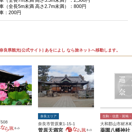
車（全長7m未満 高さ3.3m未満）：2,500円
車（全長5m未満 高さ2.7m未満）：800円
車：200円
奈良県観光[公式サイト] あをによし なら旅ネットへ移動します。
奈良エリア
生駒・信貴・斑鳩・
508
奈良市菅原東1-15-1
大和郡山市材木町
菅原天満宮
薬園八幡神社