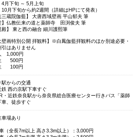
4月下旬 ～ 5月上旬
 10月下旬から約2週間（詳細はHPにて発表）
奘三蔵院伽藍】 大唐西域壁画 平山郁夫 筆
堂】仏教伝来の道と薬師寺 田渕俊夫 筆
恩殿】 東と西の融合 細川護熙筆
大壁画特別公開 拝観料】※白鳳伽藍拝観料のほか別途必要・
割引はありません
 1,000円
生 500円
生 100円
り駅からの交通
 西の京駅下車すぐ
・近鉄奈良駅から奈良県総合医療センター行きバス「薬師
下車、徒歩すぐ
駐車場あり
台
車（全長7m以上 高さ3.3m以上）：3,000円