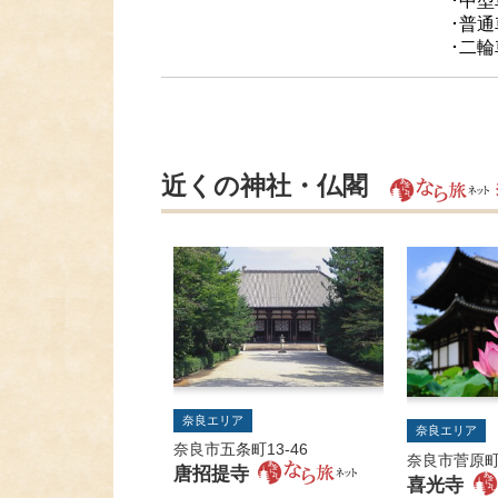
･中型
･普通
･二輪
近くの神社・仏閣
奈良エリア
奈良エリア
奈良市五条町13-46
奈良市菅原町
唐招提寺
喜光寺