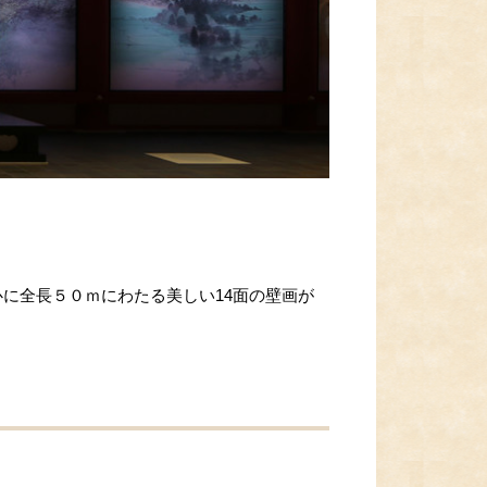
に全長５０ｍにわたる美しい14面の壁画が