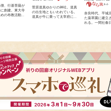
高僧、行基菩薩が
菅原道真ゆかりの神社。道真
1)に創建。東大寺
の出生地ともいわれている。
奈良時代、平城
めの布教活動...
道真が牛に乗って太宰府に...
た薬草園に建立
れる。一間社春日造