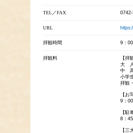
TEL／FAX
0742
URL
https:
拝観時間
9：0
拝観料
【拝
大 人
中 高
小学生
拝観
【お
9：0
【駐
8：4
【三