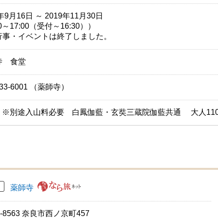
年9月16日 ～ 2019年11月30日
30～17:00（受付～16:30））
行事・イベントは終了しました。
寺 食堂
-33-6001 （薬師寺）
円 ※別途入山料必要 白鳳伽藍・玄奘三蔵院伽藍共通 大人110
薬師寺
0-8563 奈良市西ノ京町457