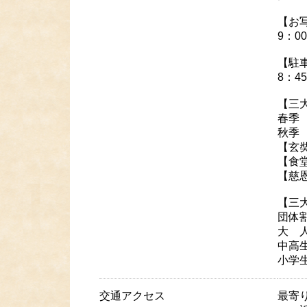
【お
9：0
【駐
8：4
【三
春季 
秋季
【玄
【食
【慈
【三
団体
大 人
中高
小学
交通アクセス
最寄