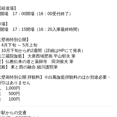
写経道場】
0開場 17：00閉場（16：00受付終了）
車場】
5開場 17：15閉場（16：20入庫最終時間）
大壁画特別公開】
4月下旬 ～ 5月上旬
 10月下旬から約2週間（詳細はHPにて発表）
奘三蔵院伽藍】 大唐西域壁画 平山郁夫 筆
堂】仏教伝来の道と薬師寺 田渕俊夫 筆
恩殿】 東と西の融合 細川護熙筆
大壁画特別公開 拝観料】※白鳳伽藍拝観料のほか別途必要・
割引はありません
 1,000円
生 500円
生 100円
り駅からの交通