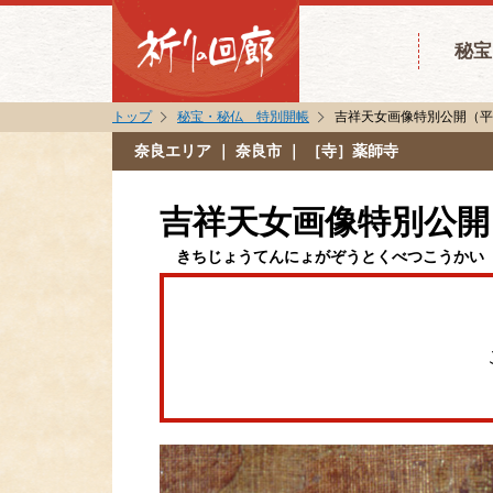
秘宝
トップ
秘宝・秘仏 特別開帳
吉祥天女画像特別公開（
奈良エリア
｜ 奈良市 ｜ ［寺］薬師寺
吉祥天女画像特別公開
きちじょうてんにょがぞうとくべつこうかい