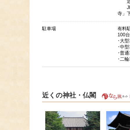
近鉄
JR
寺」
駐車場
有料
100
･大型
･中型
･普通
･二輪
近くの神社・仏閣