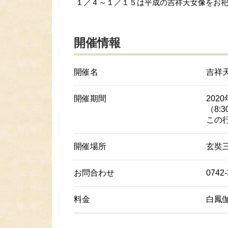
１／４～１／１５は平成の吉祥天女像をお
開催情報
開催名
吉祥
開催期間
202
（8:
この
開催場所
玄奘
お問合わせ
0742
料金
白鳳伽