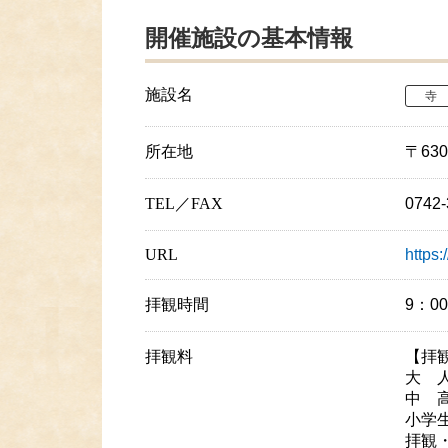
開催施設の基本情報
施設名
寺
所在地
〒63
TEL／FAX
0742
URL
https:
拝観時間
9：0
拝観料
【拝
大 人
中 高
小学生
拝観