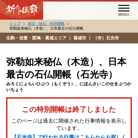
MENU
トップ
秘宝・秘仏 特別開帳
弥勒如来秘仏（木造）、日本最古の石仏開帳
秘宝・秘仏特別開帳
生駒・信貴・斑鳩・葛城エリア
｜ 葛城市 ｜ ［寺］石光寺
特別講話
（スペシャルインタビュー）
弥勒如来秘仏（木造）、日本
祈りの回廊コラム
最古の石仏開帳（石光寺）
みろくにょらいひぶつ（もくぞう）、にほんさいこのせきぶつか
いちょう
この特別開帳は終了しました
このページは過去に開催された行事情報を表示し
ています。
【石光寺】で行われる行事はこちらからお探しく