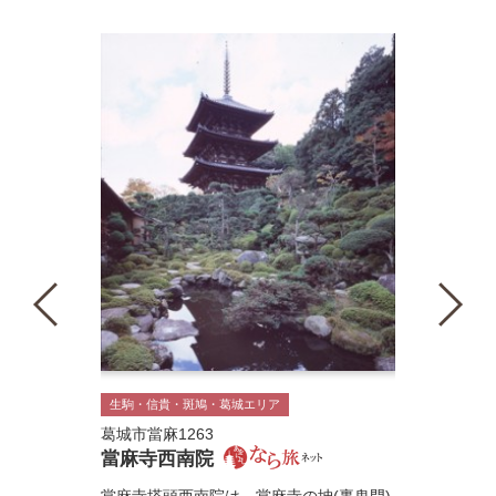
生駒・信貴・斑鳩・葛城エリア
葛城市當麻1263
當麻寺西南院
當麻寺塔頭西南院は、當麻寺の坤(裏鬼門)