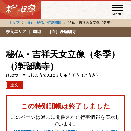
MENU
トップ
秘宝・秘仏 特別開帳
秘仏・吉祥天女立像（冬季）
秘宝・秘仏特別開帳
奈良エリア
｜ 周辺 ｜ ［寺］浄瑠璃寺
特別講話
（スペシャルインタビュー）
秘仏・吉祥天女立像（冬季）
祈りの回廊コラム
（浄瑠璃寺）
ひぶつ・きっしょうてんにょりゅうぞう（とうき）
重文
この特別開帳は終了しました
このページは過去に開催された行事情報を表示し
ています。