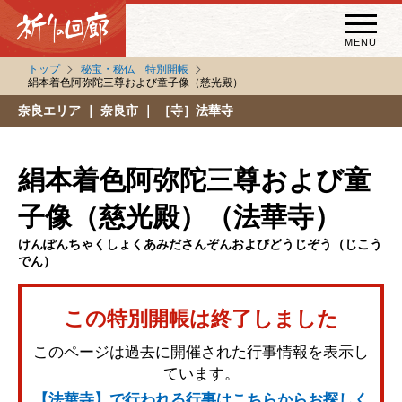
MENU
トップ
秘宝・秘仏 特別開帳
絹本着色阿弥陀三尊および童子像（慈光殿）
秘宝・秘仏特別開帳
奈良エリア
｜ 奈良市 ｜ ［寺］法華寺
特別講話
（スペシャルインタビュー）
絹本着色阿弥陀三尊および童
祈りの回廊コラム
子像（慈光殿）（法華寺）
けんぽんちゃくしょくあみださんぞんおよびどうじぞう（じこう
でん）
この特別開帳は終了しました
このページは過去に開催された行事情報を表示し
ています。
【法華寺】で行われる行事はこちらからお探しく