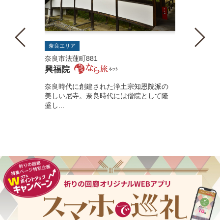
奈良エリア
奈良市法蓮町881
興福院
奈良時代に創建された浄土宗知恩院派の
美しい尼寺。奈良時代には僧院として隆
盛し...