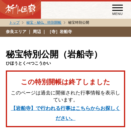
MENU
トップ
秘宝・秘仏 特別開帳
秘宝特別公開
秘宝・秘仏特別開帳
奈良エリア
｜ 周辺 ｜ ［寺］岩船寺
特別講話
（スペシャルインタビュー）
秘宝特別公開（岩船寺）
祈りの回廊コラム
ひほうとくべつこうかい
この特別開帳は終了しました
このページは過去に開催された行事情報を表示し
ています。
【岩船寺】で行われる行事はこちらからお探しく
ださい。