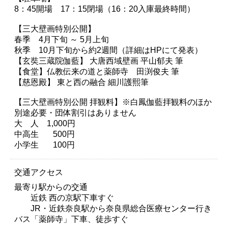
8：45開場 17：15閉場（16：20入庫最終時間）
【三大壁画特別公開】
春季 4月下旬 ～ 5月上旬
秋季 10月下旬から約2週間（詳細はHPにて発表）
【玄奘三蔵院伽藍】 大唐西域壁画 平山郁夫 筆
【食堂】仏教伝来の道と薬師寺 田渕俊夫 筆
【慈恩殿】 東と西の融合 細川護熙筆
【三大壁画特別公開 拝観料】※白鳳伽藍拝観料のほか
別途必要・団体割引はありません
大 人 1,000円
中高生 500円
小学生 100円
交通アクセス
最寄り駅からの交通
近鉄 西の京駅下車すぐ
JR・近鉄奈良駅から奈良県総合医療センター行き
バス「薬師寺」下車、徒歩すぐ