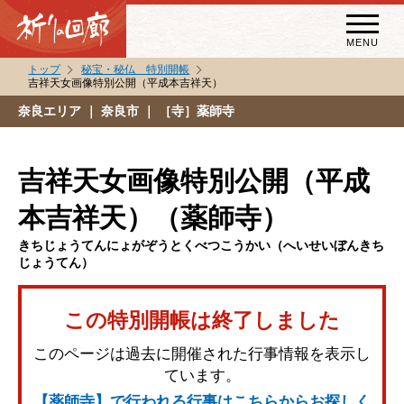
MENU
トップ
秘宝・秘仏 特別開帳
吉祥天女画像特別公開（平成本吉祥天）
秘宝・秘仏特別開帳
奈良エリア
｜ 奈良市 ｜ ［寺］薬師寺
特別講話
（スペシャルインタビュー）
吉祥天女画像特別公開（平成
祈りの回廊コラム
本吉祥天）（薬師寺）
きちじょうてんにょがぞうとくべつこうかい（へいせいぼんきち
じょうてん）
この特別開帳は終了しました
このページは過去に開催された行事情報を表示し
ています。
【薬師寺】で行われる行事はこちらからお探しく