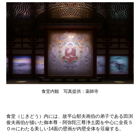
食堂内観 写真提供：薬師寺
食堂（じきどう）内には、故平山郁夫画伯の弟子である田渕
俊夫画伯が描いた御本尊・阿弥陀三尊浄土図を中心に全長５
０ｍにわたる美しい14面の壁画が内壁全体を荘厳する。