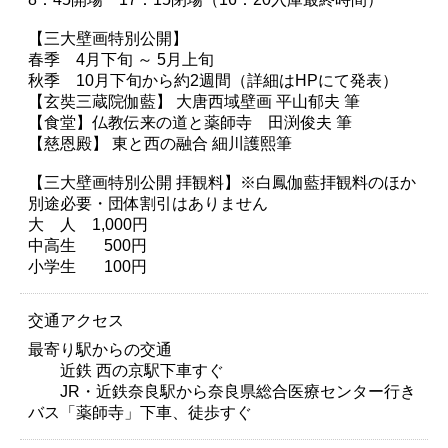
【三大壁画特別公開】
春季 4月下旬 ～ 5月上旬
秋季 10月下旬から約2週間（詳細はHPにて発表）
【玄奘三蔵院伽藍】 大唐西域壁画 平山郁夫 筆
【食堂】仏教伝来の道と薬師寺 田渕俊夫 筆
【慈恩殿】 東と西の融合 細川護熙筆
【三大壁画特別公開 拝観料】※白鳳伽藍拝観料のほか
別途必要・団体割引はありません
大 人 1,000円
中高生 500円
小学生 100円
交通アクセス
最寄り駅からの交通
近鉄 西の京駅下車すぐ
JR・近鉄奈良駅から奈良県総合医療センター行き
バス「薬師寺」下車、徒歩すぐ