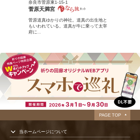
奈良市菅原東1-15-1
菅原天満宮
菅原道真ゆかりの神社。道真の出生地と
もいわれている。道真が牛に乗って太宰
府に...
PAGE TOP
当ホームページについて