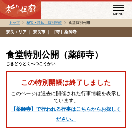
MENU
トップ
秘宝・秘仏 特別開帳
食堂特別公開
秘宝・秘仏特別開帳
奈良エリア
｜ 奈良市 ｜ ［寺］薬師寺
特別講話
（スペシャルインタビュー）
食堂特別公開（薬師寺）
祈りの回廊コラム
じきどうとくべつこうかい
この特別開帳は終了しました
このページは過去に開催された行事情報を表示し
ています。
【薬師寺】で行われる行事はこちらからお探しく
ださい。