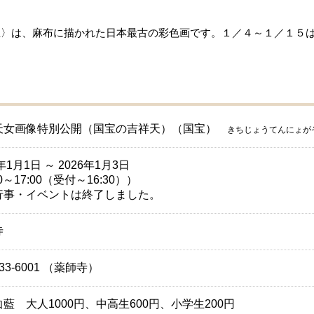
宝〉は、麻布に描かれた日本最古の彩色画です。１／４～１／１５
天女画像特別公開（国宝の吉祥天）（国宝）
きちじょうてんにょが
6年1月1日 ～ 2026年1月3日
00～17:00（受付～16:30））
行事・イベントは終了しました。
寺
-33-6001 （薬師寺）
藍 大人1000円、中高生600円、小学生200円