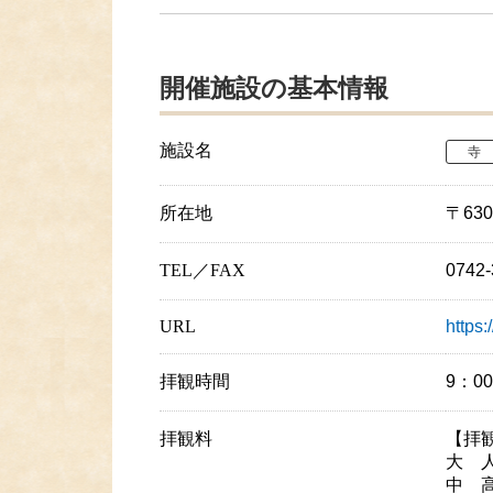
開催施設の基本情報
施設名
寺
所在地
〒63
TEL／FAX
0742
URL
https:
拝観時間
9：0
拝観料
【拝
大 人
中 高