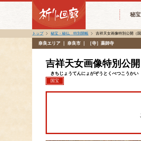
秘宝
トップ
秘宝・秘仏 特別開帳
吉祥天女画像特別公開（
奈良エリア
｜ 奈良市 ｜ ［寺］薬師寺
吉祥天女画像特別公開
きちじょうてんにょがぞうとくべつこうかい
国宝