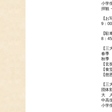
小学生
拝観
【お
9：0
【駐
8：4
【三
春季 
秋季
【玄
【食
【慈
【三
団体
大 人
中高
小学