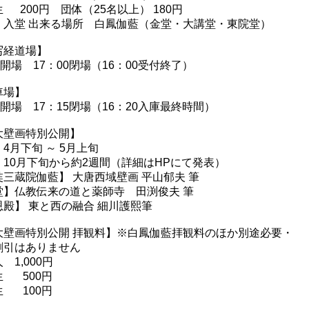
 200円 団体（25名以上） 180円
・入堂 出来る場所 白鳳伽藍（金堂・大講堂・東院堂）
写経道場】
0開場 17：00閉場（16：00受付終了）
車場】
5開場 17：15閉場（16：20入庫最終時間）
大壁画特別公開】
4月下旬 ～ 5月上旬
 10月下旬から約2週間（詳細はHPにて発表）
奘三蔵院伽藍】 大唐西域壁画 平山郁夫 筆
堂】仏教伝来の道と薬師寺 田渕俊夫 筆
恩殿】 東と西の融合 細川護熙筆
大壁画特別公開 拝観料】※白鳳伽藍拝観料のほか別途必要・
割引はありません
 1,000円
生 500円
生 100円