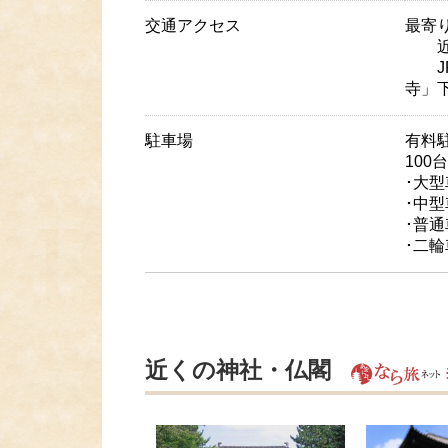
交通アクセス
最寄
近鉄
JR
寺」
駐車場
有料
100
･大型
･中型
･普通
･二輪
近くの神社・仏閣