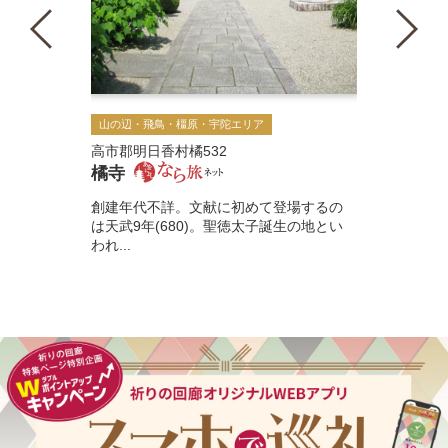
山の辺・飛鳥・橿原・宇陀エリア
高市郡明日香村橘532
橘寺
創建年代不詳。文献に初めて登場するの
は天武9年(680)。聖徳太子誕生の地とい
われ...