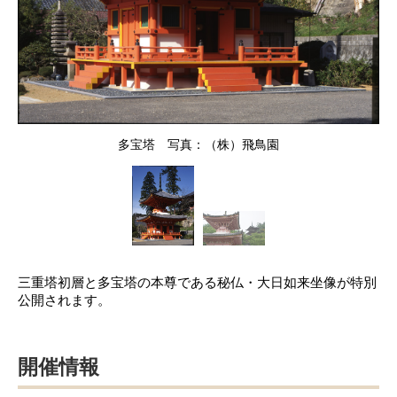
多宝塔 写真：（株）飛鳥園
三重塔初層と多宝塔の本尊である秘仏・大日如来坐像が特別
公開されます。
開催情報