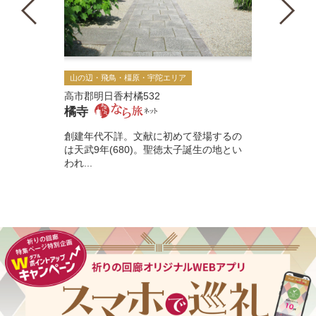
山の辺・飛鳥・橿原・宇陀エリア
高市郡明日香村橘532
橘寺
創建年代不詳。文献に初めて登場するの
は天武9年(680)。聖徳太子誕生の地とい
われ...