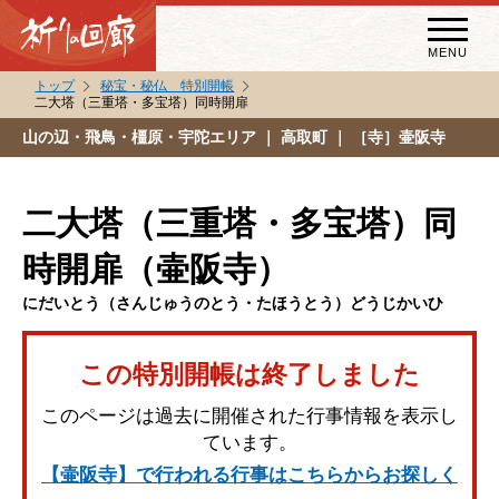
MENU
トップ
秘宝・秘仏 特別開帳
二大塔（三重塔・多宝塔）同時開扉
秘宝・秘仏特別開帳
山の辺・飛鳥・橿原・宇陀エリア
｜ 高取町 ｜ ［寺］壷阪寺
特別講話
（スペシャルインタビュー）
二大塔（三重塔・多宝塔）同
祈りの回廊コラム
時開扉（壷阪寺）
にだいとう（さんじゅうのとう・たほうとう）どうじかいひ
この特別開帳は終了しました
このページは過去に開催された行事情報を表示し
ています。
【壷阪寺】で行われる行事はこちらからお探しく