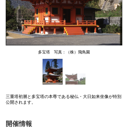
多宝塔 写真：（株）飛鳥園
三重塔初層と多宝塔の本尊である秘仏・大日如来坐像が特別
公開されます。
開催情報