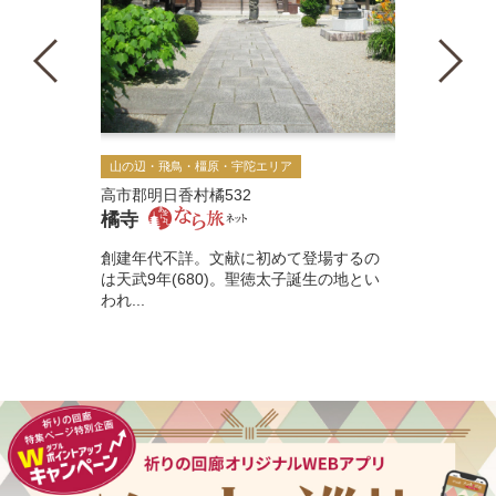
山の辺・飛鳥・橿原・宇陀エリア
高市郡明日香村橘532
橘寺
創建年代不詳。文献に初めて登場するの
は天武9年(680)。聖徳太子誕生の地とい
われ...