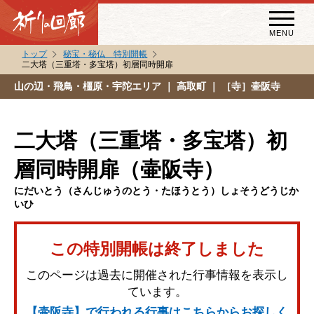
MENU
トップ
秘宝・秘仏 特別開帳
二大塔（三重塔・多宝塔）初層同時開扉
秘宝・秘仏特別開帳
山の辺・飛鳥・橿原・宇陀エリア
｜ 高取町 ｜ ［寺］壷阪寺
特別講話
（スペシャルインタビュー）
二大塔（三重塔・多宝塔）初
祈りの回廊コラム
層同時開扉（壷阪寺）
にだいとう（さんじゅうのとう・たほうとう）しょそうどうじか
いひ
この特別開帳は終了しました
このページは過去に開催された行事情報を表示し
ています。
【壷阪寺】で行われる行事はこちらからお探しく