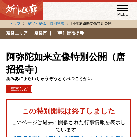
MENU
トップ
秘宝・秘仏 特別開帳
阿弥陀如来立像特別公開
秘宝・秘仏特別開帳
奈良エリア
｜ 奈良市 ｜ ［寺］唐招提寺
特別講話
（スペシャルインタビュー）
阿弥陀如来立像特別公開（唐
祈りの回廊コラム
招提寺）
あみあにょらいりゅうぞうとくべつこうかい
重文など
この特別開帳は終了しました
このページは過去に開催された行事情報を表示し
ています。