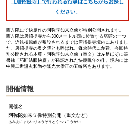
【唐招提寺】で行われる行事はこちらからお探し
ください。
西方院にて快慶作の阿弥陀如来立像が特別公開されます。
西方院は唐招提寺から300メートル西に位置する塔頭の一つ
で、近鉄橿原線が敷設されるまでは唐招提寺境内にありまし
た。唐招提寺の奥之院とも呼ばれ、鎌倉時代に創建、今回特
別公開される本尊・阿弥陀如来立像（重文）は左足ほぞに墨
書銘「巧匠法眼快慶」が確認された快慶晩年の作。境内には
中興二世證玄和尚や隆光大僧正の五輪塔もあります。
開催情報
開催名
阿弥陀如来立像特別公開（重文など）
あみあにょらいりゅうぞうとくべつこうかい