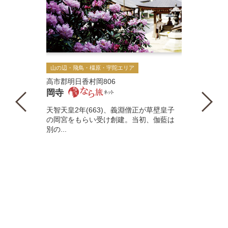
山の辺・飛鳥・橿原・宇陀エリア
高市郡明日香村岡806
岡寺
天智天皇2年(663)、義淵僧正が草壁皇子
の岡宮をもらい受け創建。当初、伽藍は
別の...