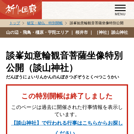
MENU
トップ
秘宝・秘仏 特別開帳
談峯如意輪観音菩薩坐像特別公開
秘宝・秘仏特別開帳
山の辺・飛鳥・橿原・宇陀エリア
｜ 桜井市 ｜ ［神社］談山神社
特別講話
（スペシャルインタビュー）
談峯如意輪観音菩薩坐像特別
祈りの回廊コラム
公開（談山神社）
だんぽうにょいりんかんのんぼさつざぞうとくべつこうかい
この特別開帳は終了しました
このページは過去に開催された行事情報を表示し
ています。
【談山神社】で行われる行事はこちらからお探し
ください。