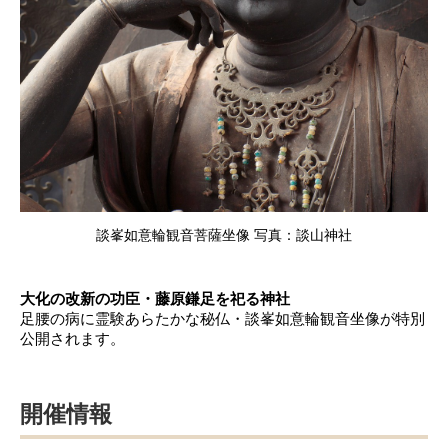
談峯如意輪観音菩薩坐像 写真：談山神社
大化の改新の功臣・藤原鎌足を祀る神社
足腰の病に霊験あらたかな秘仏・談峯如意輪観音坐像が特別
公開されます。
開催情報