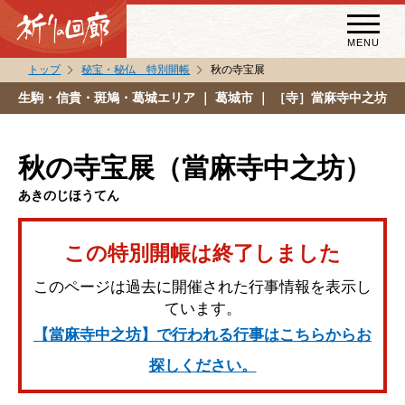
MENU
トップ
秘宝・秘仏 特別開帳
秋の寺宝展
秘宝・秘仏特別開帳
生駒・信貴・斑鳩・葛城エリア
｜ 葛城市 ｜ ［寺］當麻寺中之坊
特別講話
（スペシャルインタビュー）
秋の寺宝展（當麻寺中之坊）
祈りの回廊コラム
あきのじほうてん
この特別開帳は終了しました
このページは過去に開催された行事情報を表示し
ています。
【當麻寺中之坊】で行われる行事はこちらからお
探しください。