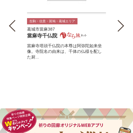
生駒・信貴・斑鳩・葛城エリア
葛城市當麻387
當麻寺千仏院
當麻寺塔頭千仏院の本尊は阿弥陀如来坐
像。寺院名の由来は、千体の仏様を配し
た厨...