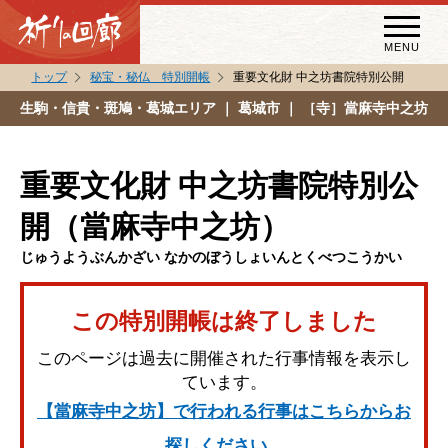
MENU
トップ
秘宝・秘仏 特別開帳
重要文化財 中之坊書院特別公開
秘宝・秘仏特別開帳
生駒・信貴・斑鳩・葛城エリア
｜ 葛城市 ｜ ［寺］當麻寺中之坊
特別講話
（スペシャルインタビュー）
重要文化財 中之坊書院特別公
祈りの回廊コラム
開（當麻寺中之坊）
じゅうようぶんかざい なかのぼうしょいんとくべつこうかい
この特別開帳は終了しました
このページは過去に開催された行事情報を表示し
ています。
【當麻寺中之坊】で行われる行事はこちらからお
探しください。