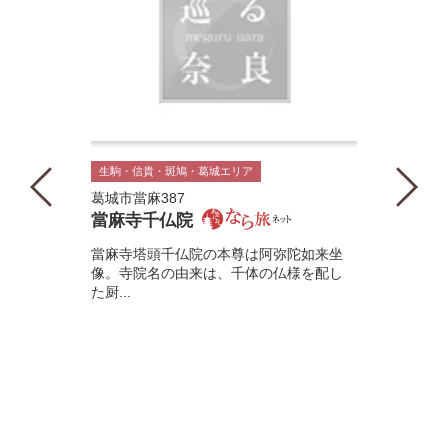
生駒・信貴・斑鳩・葛城エリア
葛城市當麻387
當麻寺千仏院
當麻寺塔頭千仏院の本尊は阿弥陀如来坐
像。寺院名の由来は、千体の仏様を配し
た厨...