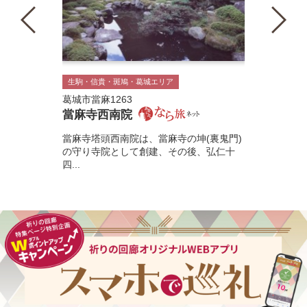
生駒・信貴・斑鳩・葛城エリア
葛城市當麻1263
當麻寺西南院
當麻寺塔頭西南院は、當麻寺の坤(裏鬼門)
の守り寺院として創建、その後、弘仁十
四...