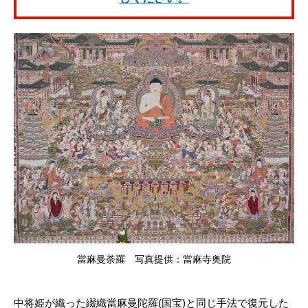
當麻曼荼羅 写真提供：當麻寺奥院
中将姫が織った綴織當麻曼陀羅(国宝)と同じ手法で復元した