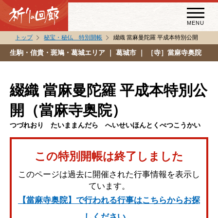
MENU
トップ
秘宝・秘仏 特別開帳
綴織 當麻曼陀羅 平成本特別公開
秘宝・秘仏特別開帳
生駒・信貴・斑鳩・葛城エリア
｜ 葛城市 ｜ ［寺］當麻寺奥院
特別講話
（スペシャルインタビュー）
綴織 當麻曼陀羅 平成本特別公
祈りの回廊コラム
開（當麻寺奥院）
つづれおり たいままんだら へいせいほんとくべつこうかい
この特別開帳は終了しました
このページは過去に開催された行事情報を表示し
ています。
【當麻寺奥院】で行われる行事はこちらからお探
しください。