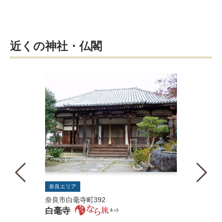
近くの神社・仏閣
奈良エリア
奈良市白毫寺町392
白毫寺