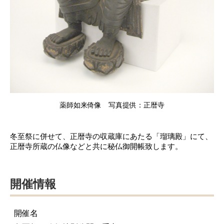
薬師如来倚像 写真提供：正暦寺
冬至祭に併せて、正暦寺の収蔵庫にあたる「瑠璃殿」にて、
正暦寺所蔵の仏像などと共に秘仏御開帳致します。
開催情報
開催名