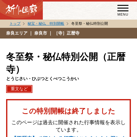
MENU
トップ
秘宝・秘仏 特別開帳
冬至祭・秘仏特別公開
秘宝・秘仏特別開帳
奈良エリア
｜ 奈良市 ｜ ［寺］正暦寺
特別講話
（スペシャルインタビュー）
冬至祭・秘仏特別公開（正暦
祈りの回廊コラム
寺）
とうじさい・ひぶつとくべつこうかい
重文など
この特別開帳は終了しました
このページは過去に開催された行事情報を表示し
ています。