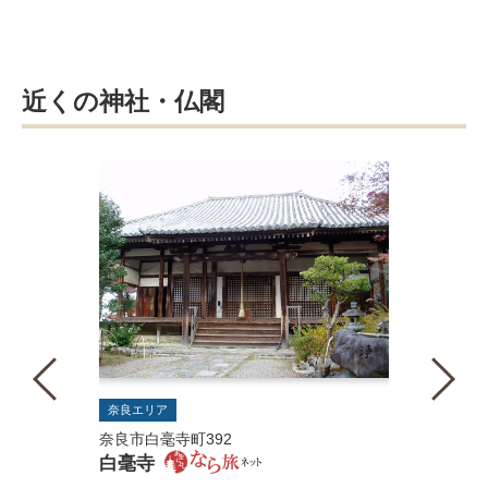
近くの神社・仏閣
奈良エリア
奈良市白毫寺町392
白毫寺