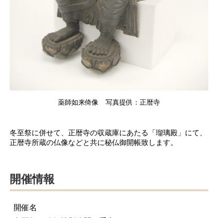
薬師如来倚像 写真提供：正暦寺
冬至祭に併せて、正暦寺の収蔵庫にあたる「瑠璃殿」にて、
正暦寺所蔵の仏像などと共に秘仏御開帳致します。
開催情報
開催名