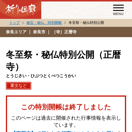
MENU
トップ
秘宝・秘仏 特別開帳
冬至祭・秘仏特別公開
秘宝・秘仏特別開帳
奈良エリア
｜ 奈良市 ｜ ［寺］正暦寺
特別講話
（スペシャルインタビュー）
冬至祭・秘仏特別公開（正暦
祈りの回廊コラム
寺）
とうじさい・ひぶつとくべつこうかい
重文など
この特別開帳は終了しました
このページは過去に開催された行事情報を表示し
ています。