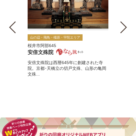
山の辺・飛鳥・橿原・宇陀エリア
桜井市阿部645
安倍文殊院
安倍文殊院は西暦645年に創建された寺
院。京都･天橋立の切戸文殊、山形の亀岡
文殊...