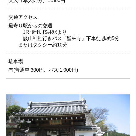
大人（本人のみ）…300円
交通アクセス
最寄り駅からの交通
JR･近鉄 桜井駅より
談山神社行きバス「聖林寺」下車徒 歩約5分
またはタクシー約10分
駐車場
有(普通車:300円、バス:1,000円)