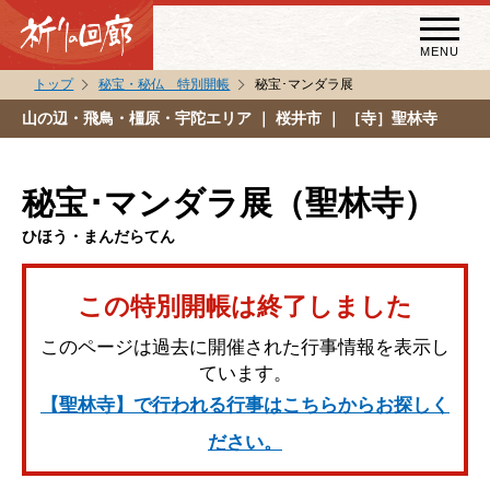
MENU
トップ
秘宝・秘仏 特別開帳
秘宝･マンダラ展
秘宝・秘仏特別開帳
山の辺・飛鳥・橿原・宇陀エリア
｜ 桜井市 ｜ ［寺］聖林寺
特別講話
（スペシャルインタビュー）
秘宝･マンダラ展（聖林寺）
祈りの回廊コラム
ひほう・まんだらてん
この特別開帳は終了しました
このページは過去に開催された行事情報を表示し
ています。
【聖林寺】で行われる行事はこちらからお探しく
ださい。