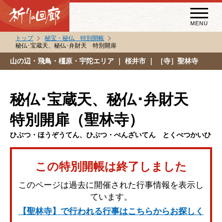
MENU
トップ
秘宝・秘仏 特別開帳
秘仏･宝蔵天、秘仏･弁財天 特別開扉
秘宝・秘仏特別開帳
山の辺・飛鳥・橿原・宇陀エリア
｜ 桜井市 ｜ ［寺］聖林寺
特別講話
（スペシャルインタビュー）
秘仏･宝蔵天、秘仏･弁財天
祈りの回廊コラム
特別開扉（聖林寺）
ひぶつ・ほうぞうてん、ひぶつ・べんざいてん とくべつかいひ
この特別開帳は終了しました
このページは過去に開催された行事情報を表示し
ています。
【聖林寺】で行われる行事はこちらからお探しく