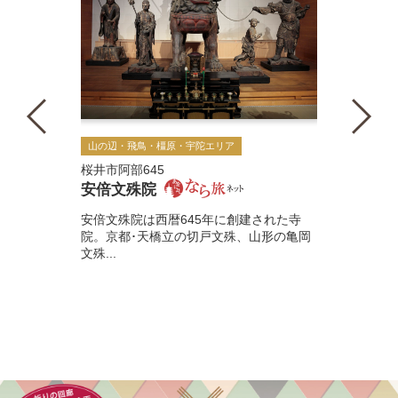
山の辺・飛鳥・橿原・宇陀エリア
桜井市阿部645
安倍文殊院
安倍文殊院は西暦645年に創建された寺
院。京都･天橋立の切戸文殊、山形の亀岡
文殊...