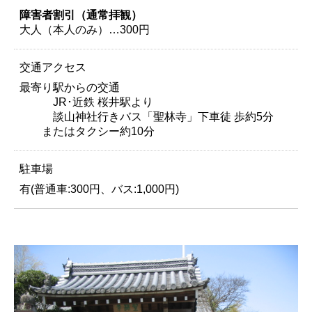
障害者割引（通常拝観）
大人（本人のみ）…300円
交通アクセス
最寄り駅からの交通
JR･近鉄 桜井駅より
談山神社行きバス「聖林寺」下車徒 歩約5分
またはタクシー約10分
駐車場
有(普通車:300円、バス:1,000円)