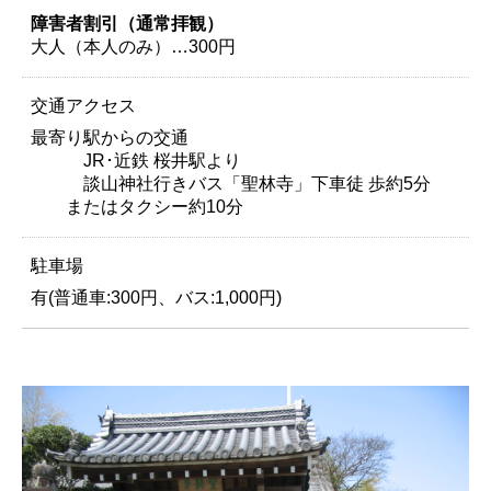
障害者割引（通常拝観）
大人（本人のみ）…300円
交通アクセス
最寄り駅からの交通
JR･近鉄 桜井駅より
談山神社行きバス「聖林寺」下車徒 歩約5分
またはタクシー約10分
駐車場
有(普通車:300円、バス:1,000円)