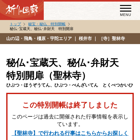
MENU
トップ
秘宝・秘仏 特別開帳
秘仏･宝蔵天、秘仏･弁財天 特別開扉
秘宝・秘仏特別開帳
山の辺・飛鳥・橿原・宇陀エリア
｜ 桜井市 ｜ ［寺］聖林寺
特別講話
（スペシャルインタビュー）
秘仏･宝蔵天、秘仏･弁財天
祈りの回廊コラム
特別開扉（聖林寺）
ひぶつ・ほうぞうてん、ひぶつ・べんざいてん とくべつかいひ
この特別開帳は終了しました
このページは過去に開催された行事情報を表示し
ています。
【聖林寺】で行われる行事はこちらからお探しく