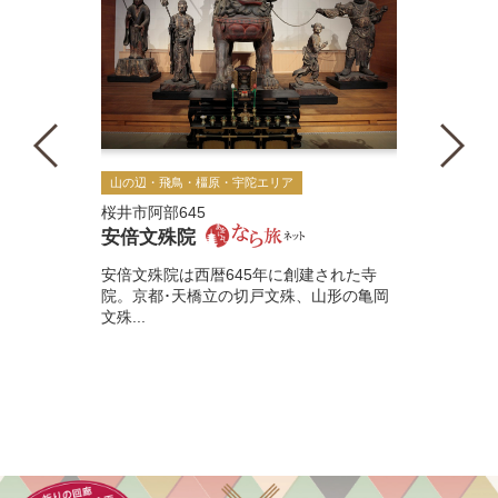
山の辺・飛鳥・橿原・宇陀エリア
桜井市阿部645
安倍文殊院
安倍文殊院は西暦645年に創建された寺
院。京都･天橋立の切戸文殊、山形の亀岡
文殊...