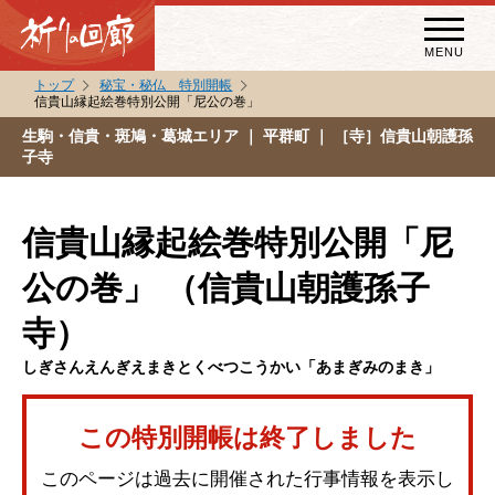
MENU
トップ
秘宝・秘仏 特別開帳
信貴山縁起絵巻特別公開「尼公の巻」
秘宝・秘仏特別開帳
生駒・信貴・斑鳩・葛城エリア
｜ 平群町 ｜ ［寺］信貴山朝護孫
子寺
特別講話
（スペシャルインタビュー）
祈りの回廊コラム
信貴山縁起絵巻特別公開「尼
公の巻」 （信貴山朝護孫子
寺）
しぎさんえんぎえまきとくべつこうかい「あまぎみのまき」
この特別開帳は終了しました
このページは過去に開催された行事情報を表示し