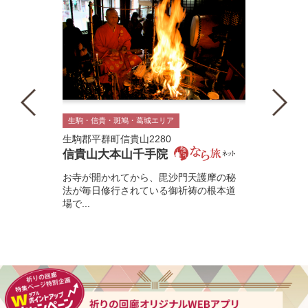
生駒・信貴・斑鳩・葛城エリア
生駒郡平群町信貴山2280
信貴山大本山千手院
お寺が開かれてから、毘沙門天護摩の秘
法が毎日修行されている御祈祷の根本道
場で...