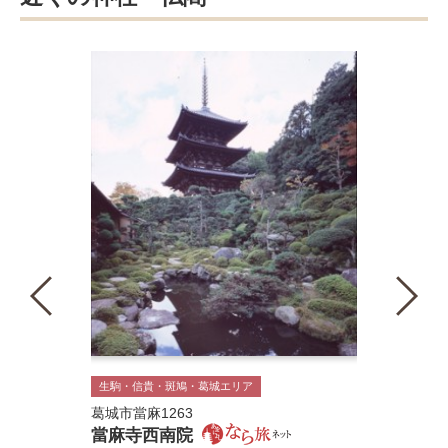
生駒・信貴・斑鳩・葛城エリア
葛城市當麻1263
當麻寺西南院