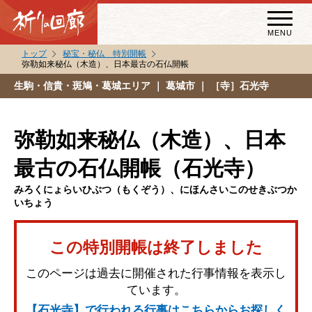
MENU
トップ
秘宝・秘仏 特別開帳
弥勒如来秘仏（木造）、日本最古の石仏開帳
秘宝・秘仏特別開帳
生駒・信貴・斑鳩・葛城エリア
｜ 葛城市 ｜ ［寺］石光寺
特別講話
（スペシャルインタビュー）
弥勒如来秘仏（木造）、日本
祈りの回廊コラム
最古の石仏開帳（石光寺）
みろくにょらいひぶつ（もくぞう）、にほんさいこのせきぶつか
いちょう
この特別開帳は終了しました
このページは過去に開催された行事情報を表示し
ています。
【石光寺】で行われる行事はこちらからお探しく