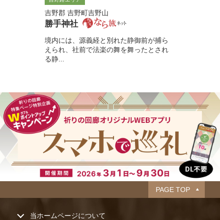
吉野郡 吉野町吉野山
勝手神社
境内には、源義経と別れた静御前が捕ら
えられ、社前で法楽の舞を舞ったとされ
る静...
PAGE TOP
当ホームページについて