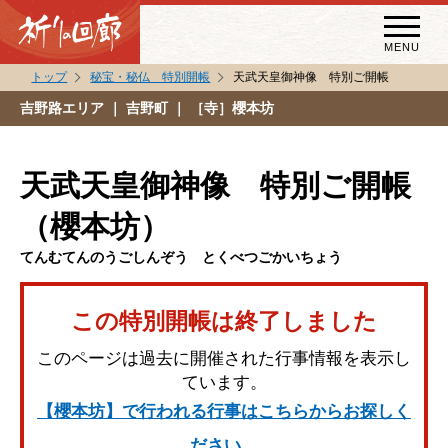
MENU
トップ
秘宝・秘仏 特別開帳
天武天皇御神像 特別ご開帳
秘宝・秘仏特別開帳
吉野路エリア
｜ 吉野町 ｜ ［寺］櫻本坊
特別講話
（スペシャルインタビュー）
天武天皇御神像 特別ご開帳
祈りの回廊コラム
（櫻本坊）
てんむてんのうごしんぞう とくべつごかいちょう
この特別開帳は終了しました
このページは過去に開催された行事情報を表示し
ています。
【櫻本坊】で行われる行事はこちらからお探しく
ださい。