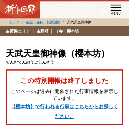
MENU
トップ
秘宝・秘仏 特別開帳
天武天皇御神像
秘宝・秘仏特別開帳
吉野路エリア
｜ 吉野町 ｜ ［寺］櫻本坊
特別講話
（スペシャルインタビュー）
天武天皇御神像（櫻本坊）
祈りの回廊コラム
てんむてんのうごしんぞう
この特別開帳は終了しました
このページは過去に開催された行事情報を表示し
ています。
【櫻本坊】で行われる行事はこちらからお探しく
ださい。