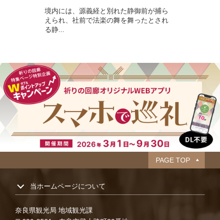
境内には、源義経と別れた静御前が捕ら
えられ、社前で法楽の舞を舞ったとされ
る静...
PAGE TOP
当ホームページについて
奈良県観光局 地域観光課