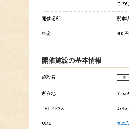
この
開催場所
櫻本
料金
800
開催施設の基本情報
施設名
寺
所在地
〒63
TEL／FAX
0746
URL
http: