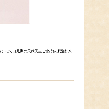
う）にて白鳳期の天武天皇ご念持仏 釈迦如来
う