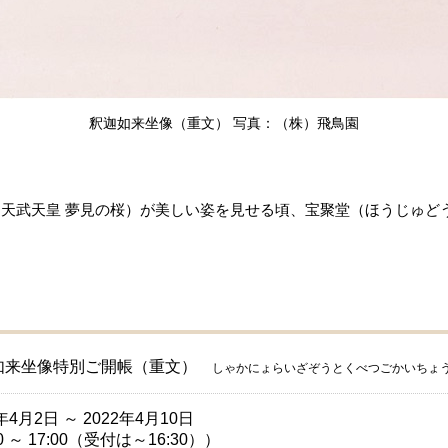
釈迦如来坐像（重文） 写真：（株）飛鳥園
天武天皇 夢見の桜）が美しい姿を見せる頃、宝聚堂（ほうじゅど
如来坐像特別ご開帳（重文）
しゃかにょらいざぞうとくべつごかいちょ
2年4月2日 ～ 2022年4月10日
0 ～ 17:00（受付は～16:30））