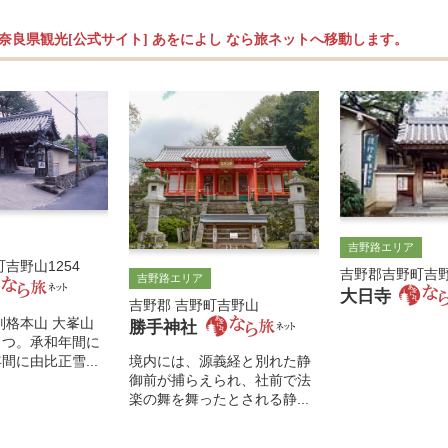
奈良県観光[公式サイト] あをによし なら旅ネットへ移動します。
吉野路エリア
吉野山1254
吉野郡吉野町吉野
吉野路エリア
大日寺
吉野郡 吉野町吉野山
別格本山 大峯山
勝手神社
とつ。承和年間に
間に由比正雪...
境内には、源義経と別れた静
御前が捕らえられ、社前で法
楽の舞を舞ったとされる静...