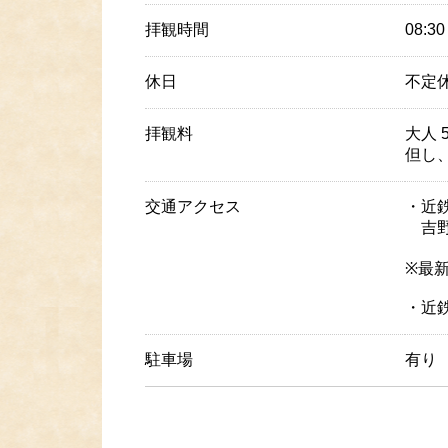
拝観時間
08:3
休日
不定
拝観料
大人 
但し、
交通アクセス
・近
吉野
※最
・近
駐車場
有り