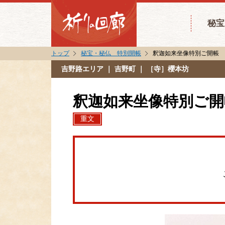
秘宝
トップ
秘宝・秘仏 特別開帳
釈迦如来坐像特別ご開帳
吉野路エリア
｜ 吉野町 ｜ ［寺］櫻本坊
釈迦如来坐像特別ご開
重文