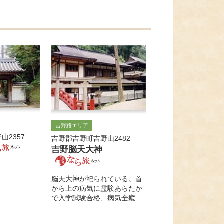
吉野路エリア
山2357
吉野郡吉野町吉野山2482
吉野脳天大神
脳天大神が祀られている。首
から上の病気に霊験あらたか
で入学試験合格、病気全癒...