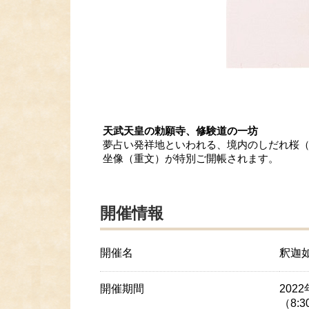
天武天皇の勅願寺、修験道の一坊
夢占い発祥地といわれる、境内のしだれ桜（
坐像（重文）が特別ご開帳されます。
開催情報
開催名
釈迦
開催期間
202
（8:3