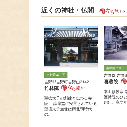
近くの神社・仏閣
吉野路エリア
吉野路エリア
吉野郡 吉野町
喜蔵院
吉野郡吉野町吉野山2142
竹林院
本山修験宗 
護持院のひ
聖徳太子の創建と伝わる寺
創始。寛文年
院。 護摩堂に安置されている
聖徳太子坐像は南北朝時代
の...