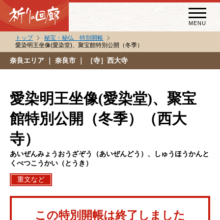
MENU
トップ
秘宝・秘仏 特別開帳
愛染明王坐像(愛染堂)、聚宝館特別公開（冬季）
秘宝・秘仏特別開帳
奈良エリア
｜ 奈良市 ｜ ［寺］西大寺
特別講話
（スペシャルインタビュー）
愛染明王坐像(愛染堂)、聚宝
祈りの回廊コラム
館特別公開（冬季）（西大
寺）
あいぜんみょうおうざぞう（あいぜんどう）、しゅうほうかんと
くべつこうかい（とうき）
重文など
この特別開帳は終了しました