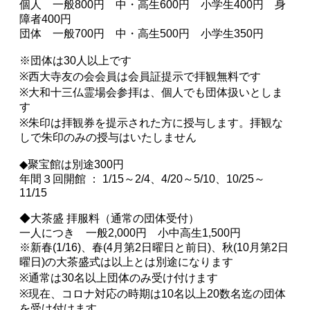
個人 一般800円 中・高生600円 小学生400円 身
障者400円
団体 一般700円 中・高生500円 小学生350円
※団体は30人以上です
※西大寺友の会会員は会員証提示で拝観無料です
※大和十三仏霊場会参拝は、個人でも団体扱いとしま
す
※朱印は拝観券を提示された方に授与します。拝観な
しで朱印のみの授与はいたしません
◆聚宝館は別途300円
年間３回開館 ： 1/15～2/4、4/20～5/10、10/25～
11/15
◆大茶盛 拝服料（通常の団体受付）
一人につき 一般2,000円 小中高生1,500円
※新春(1/16)、春(4月第2日曜日と前日)、秋(10月第2日
曜日)の大茶盛式は以上とは別途になります
※通常は30名以上団体のみ受け付けます
※現在、コロナ対応の時期は10名以上20数名迄の団体
を受け付けます