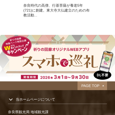
奈良時代の高僧、行基菩薩が養老5年
(721)に創建。東大寺大仏建立のための布
教活動...
PAGE TOP
当ホームページについて
奈良県観光局 地域観光課