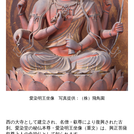
愛染明王坐像 写真提供：（株）飛鳥園
西の大寺として建立され、名僧・叡尊により復興された古
刹。愛染堂の秘仏本尊・愛染明王坐像（重文）は、興正菩薩
叡尊上人の念持仏として知られます。