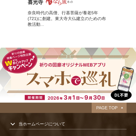
喜光寺
奈良時代の高僧、行基菩薩が養老5年
(721)に創建。東大寺大仏建立のための布
教活動...
PAGE TOP
当ホームページについて