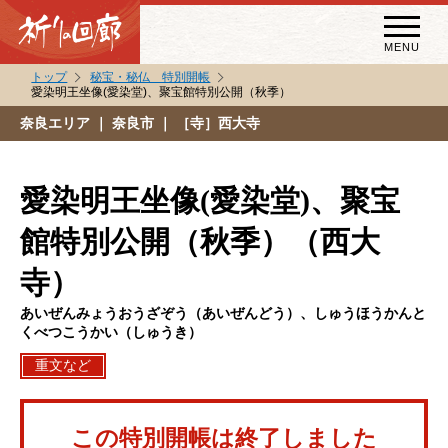
MENU
トップ
秘宝・秘仏 特別開帳
愛染明王坐像(愛染堂)、聚宝館特別公開（秋季）
秘宝・秘仏特別開帳
奈良エリア
｜ 奈良市 ｜ ［寺］西大寺
特別講話
（スペシャルインタビュー）
愛染明王坐像(愛染堂)、聚宝
祈りの回廊コラム
館特別公開（秋季）（西大
寺）
あいぜんみょうおうざぞう（あいぜんどう）、しゅうほうかんと
くべつこうかい（しゅうき）
重文など
この特別開帳は終了しました