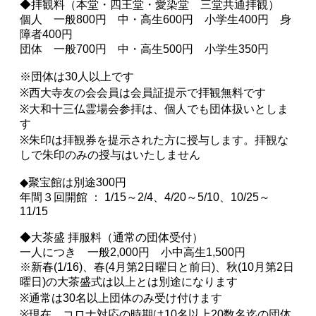
◆拝観料（本堂・四王堂・愛染堂 三堂共通拝観）
個人 一般800円 中・高生600円 小学生400円 身
障者400円
団体 一般700円 中・高生500円 小学生350円
※団体は30人以上です
※西大寺友の会会員は会員証提示で拝観無料です
※大和十三仏霊場会参拝は、個人でも団体扱いとしま
す
※朱印は拝観券を提示された方に授与します。拝観な
しで朱印のみの授与はいたしません
◆聚宝館は別途300円
年間３回開館 ： 1/15～2/4、4/20～5/10、10/25～
11/15
◆大茶盛 拝服料（通常の団体受付）
一人につき 一般2,000円 小中高生1,500円
※新春(1/16)、春(4月第2日曜日と前日)、秋(10月第2日
曜日)の大茶盛式は以上とは別途になります
※通常は30名以上団体のみ受け付けます
※現在、コロナ対応の時期は10名以上20数名迄の団体