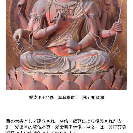
愛染明王坐像 写真提供：（株）飛鳥園
西の大寺として建立され、名僧・叡尊により復興された古
刹。愛染堂の秘仏本尊・愛染明王坐像（重文）は、興正菩薩
叡尊上人の念持仏として知られます。