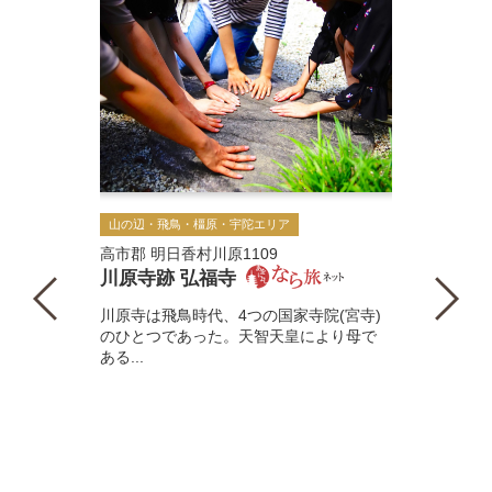
山の辺・飛鳥・橿原・宇陀エリア
高市郡 明日香村川原1109
川原寺跡 弘福寺
川原寺は飛鳥時代、4つの国家寺院(宮寺)
のひとつであった。天智天皇により母で
ある...