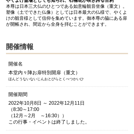
やくよけ霊場としても知られ、石楠花が咲き誇る古刹
本尊は日本三大仏のひとつである如意輪観音坐像（重文）。
塑像（土でできた仏像）としては日本最大の仏様で、やくよ
けの観音様として信仰を集めています。御本尊の脇にある扉
が開帳され、間近から全身を拝むことができます。
開催情報
開催名
本堂内々陣お扉特別開扉（重文）
ほんどうないないじんおとびらとくべつかいひ
開催期間
2022年10月8日 ～ 2022年12月11日
（8:30～17:00
（12月～2月 ～16:30））
この行事・イベントは終了しました。