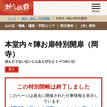
MENU
トップ
秘宝・秘仏 特別開帳
本堂内々陣お扉特別開扉
秘宝・秘仏特別開帳
山の辺・飛鳥・橿原・宇陀エリア
｜ 明日香村 ｜ ［寺］岡寺
特別講話
（スペシャルインタビュー）
本堂内々陣お扉特別開扉（岡
祈りの回廊コラム
寺）
ほんどうないないじんおとびらとくべつかいひ
重文
この特別開帳は終了しました
このページは過去に開催された行事情報を表示し
ています。