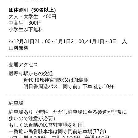
団体割引（50名以上）
大人・大学生 400円
中高生
300円
小学生以下無料
※12月31日21：00～1月1日2：00／1月1日～3日 入
山料無料
交通アクセス
最寄り駅からの交通
近鉄 橿原神宮前駅又は飛鳥駅
明日香周遊バス「岡寺前」下車 徒歩10分
駐車場
駐車場あり（無料 ただし駐車場に至る参道が非常に
狭いので注意が必要）
もしくは近隣の民営駐車場を利用。
一番近い民営駐車場は岡寺門前駐車場(77台)
バス大型:3,000円、中型:2,000円、普通:500円