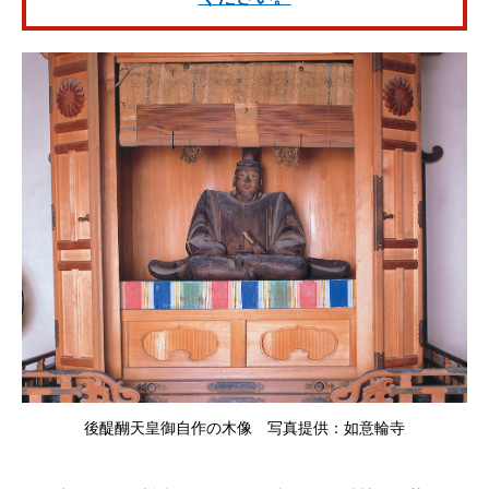
後醍醐天皇御自作の木像 写真提供：如意輪寺