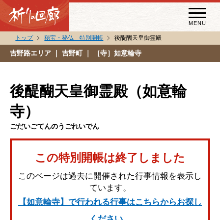
MENU
トップ
秘宝・秘仏 特別開帳
後醍醐天皇御霊殿
秘宝・秘仏特別開帳
吉野路エリア
｜ 吉野町 ｜ ［寺］如意輪寺
特別講話
（スペシャルインタビュー）
後醍醐天皇御霊殿（如意輪
祈りの回廊コラム
寺）
ごだいごてんのうごれいでん
この特別開帳は終了しました
このページは過去に開催された行事情報を表示し
ています。
【如意輪寺】で行われる行事はこちらからお探し
ください。