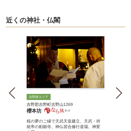
近くの神社・仏閣
吉野路エリア
吉野郡吉野町吉野山1269
櫻本坊
桜の夢のご縁で天武天皇建立、天武・持
統帝の勅願寺。神仏習合修行道場。神変