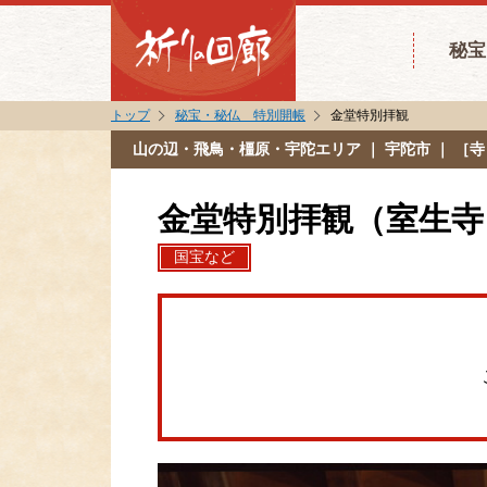
秘宝
トップ
秘宝・秘仏 特別開帳
金堂特別拝観
山の辺・飛鳥・橿原・宇陀エリア
｜ 宇陀市 ｜ ［
金堂特別拝観（室生寺
国宝など