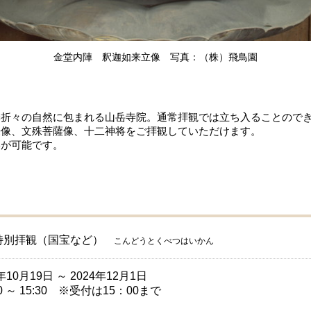
金堂内陣 釈迦如来立像 写真：（株）飛鳥園
季折々の自然に包まれる山岳寺院。通常拝観では立ち入ることので
来像、文殊菩薩像、十二神将をご拝観していただけます。
影が可能です。
特別拝観（国宝など）
こんどうとくべつはいかん
年10月19日 ～ 2024年12月1日
00 ～ 15:30 ※受付は15：00まで