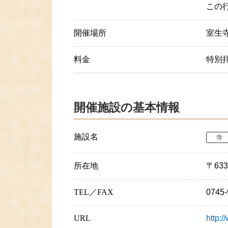
この
開催場所
室生寺
料金
特別
開催施設の基本情報
施設名
寺
所在地
〒63
TEL／FAX
0745
URL
http:/