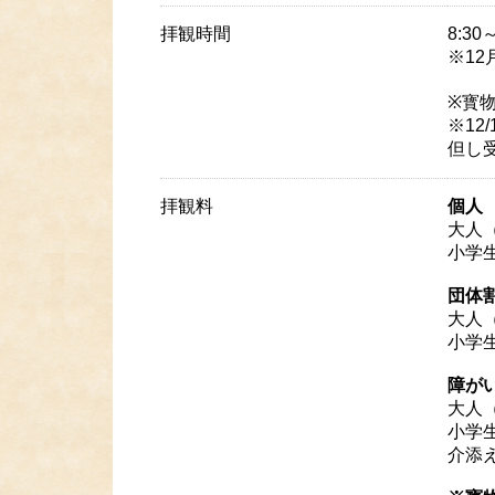
拝観時間
8:30
※12
※寳物
※12
但し受
拝観料
個人
大人
小学生
団体
大人
小学生
障が
大人
小学生
介添え