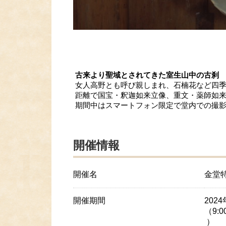
古来より聖域とされてきた室生山中の古刹
女人高野とも呼び親しまれ、石楠花など四
距離で国宝・釈迦如来立像、重文・薬師如
期間中はスマートフォン限定で堂内での撮
開催情報
開催名
金堂
開催期間
2024
（9:
）