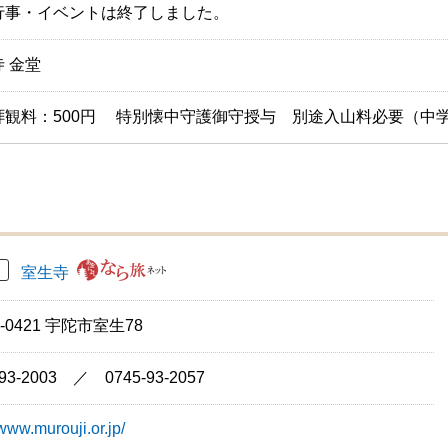
行事・イベントは終了しました。
 金堂
拝観料：500円 特別懐中守護御守授与 別途入山料必要（中学生
室生寺
3-0421 宇陀市室生78
-93-2003 ／ 0745-93-2057
/www.murouji.or.jp/