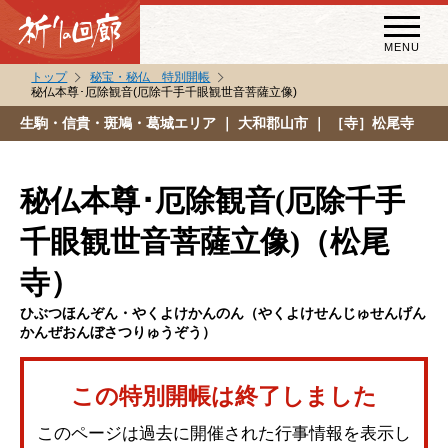
MENU
トップ
秘宝・秘仏 特別開帳
秘仏本尊･厄除観音(厄除千手千眼観世音菩薩立像)
秘宝・秘仏特別開帳
生駒・信貴・斑鳩・葛城エリア
｜ 大和郡山市 ｜ ［寺］松尾寺
特別講話
（スペシャルインタビュー）
秘仏本尊･厄除観音(厄除千手
祈りの回廊コラム
千眼観世音菩薩立像)（松尾
寺）
ひぶつほんぞん・やくよけかんのん（やくよけせんじゅせんげん
かんぜおんぼさつりゅうぞう）
この特別開帳は終了しました
このページは過去に開催された行事情報を表示し