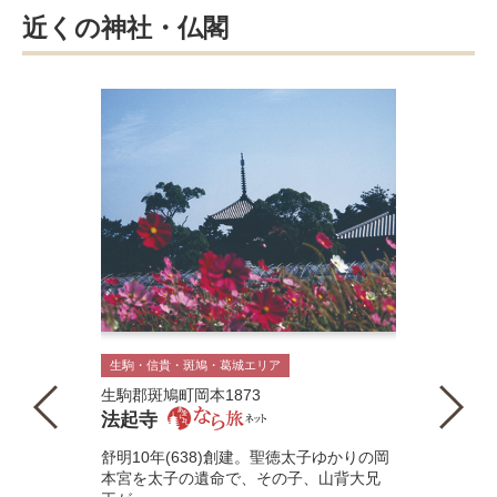
近くの神社・仏閣
生駒・信貴・斑鳩・葛城エリア
生駒郡斑鳩町岡本1873
法起寺
舒明10年(638)創建。聖徳太子ゆかりの岡
本宮を太子の遺命で、その子、山背大兄