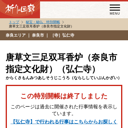
MENU
トップ
秘宝・秘仏 特別開帳
唐草文三足双耳香炉（奈良市指定文化財）
秘宝・秘仏特別開帳
奈良エリア
｜ 奈良市 ｜ ［寺］弘仁寺
特別講話
（スペシャルインタビュー）
唐草文三足双耳香炉（奈良市
祈りの回廊コラム
指定文化財）（弘仁寺）
からくさもんみつあしそうじこうろ（ならししていぶんかざい）
この特別開帳は終了しました
このページは過去に開催された行事情報を表示し
ています。
【弘仁寺】で行われる行事はこちらからお探しく