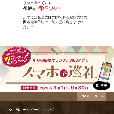
奈良市今市町734
帯解寺
かつては弘法大師の師である勤操大徳の
開基巖渕千坊の一院で霊松庵とよばれ
た。平...
PAGE TOP
当ホームページについて