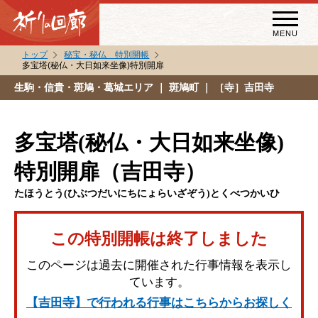
MENU
トップ
秘宝・秘仏 特別開帳
多宝塔(秘仏・大日如来坐像)特別開扉
秘宝・秘仏特別開帳
生駒・信貴・斑鳩・葛城エリア
｜ 斑鳩町 ｜ ［寺］吉田寺
特別講話
（スペシャルインタビュー）
多宝塔(秘仏・大日如来坐像)
祈りの回廊コラム
特別開扉（吉田寺）
たほうとう(ひぶつだいにちにょらいざぞう)とくべつかいひ
この特別開帳は終了しました
このページは過去に開催された行事情報を表示し
ています。
【吉田寺】で行われる行事はこちらからお探しく