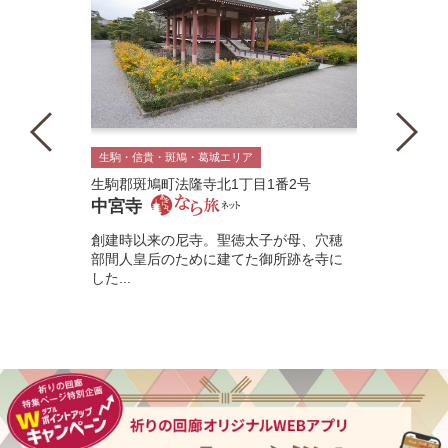
生駒・信貴・斑鳩・葛城エリア
生駒郡斑鳩町法隆寺北1丁目1番2号
中宮寺
創建時以来の尼寺。聖徳太子が母、穴穂
部間人皇后のために建てた御所跡を寺に
した...