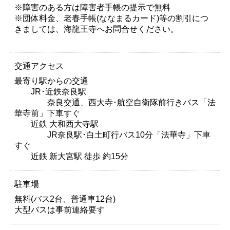
※障害のある方は障害者手帳の提示で無料
※団体料金、老春手帳(ななまるカード)等の割引につ
きましては、海龍王寺へお問合せください。
交通アクセス
最寄り駅からの交通
JR･近鉄奈良駅
奈良交通、西大寺･航空自衛隊前行きバス「法
華寺前」下車すぐ
近鉄 大和西大寺駅
JR奈良駅･白土町行バス10分「法華寺」下車
すぐ
近鉄 新大宮駅 徒歩 約15分
駐車場
無料(バス2台、普通車12台)
大型バスは事前連絡要す