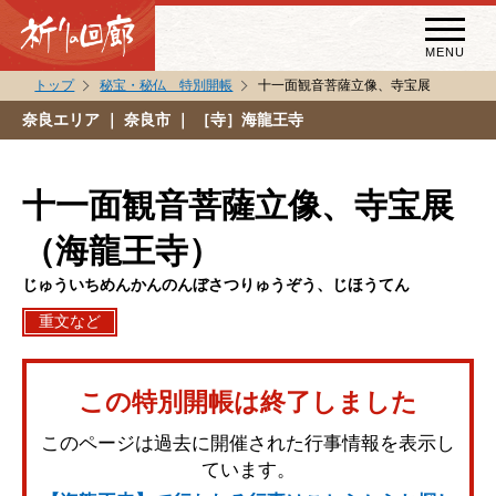
MENU
トップ
秘宝・秘仏 特別開帳
十一面観音菩薩立像、寺宝展
秘宝・秘仏特別開帳
奈良エリア
｜ 奈良市 ｜ ［寺］海龍王寺
特別講話
（スペシャルインタビュー）
十一面観音菩薩立像、寺宝展
祈りの回廊コラム
（海龍王寺）
じゅういちめんかんのんぼさつりゅうぞう、じほうてん
重文など
この特別開帳は終了しました
このページは過去に開催された行事情報を表示し
ています。