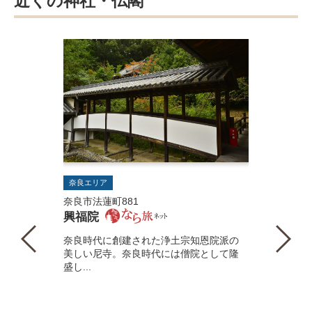
近くの神社・仏閣
奈良エリア
奈良市法蓮町881
興福院
奈良時代に創建された浄土宗知恩院派の
美しい尼寺。奈良時代には僧院として隆
盛し...