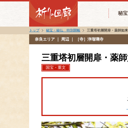
秘宝
トップ
秘宝・秘仏 特別開帳
三重塔初層開扉・薬師如
奈良エリア
｜ 周辺 ｜ ［寺］浄瑠璃寺
三重塔初層開扉・薬師
国宝・重文