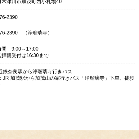
府木津川市加茂町西小札場40
76-2390
4-76-2390 （浄瑠璃寺）
間：9:00～17:00
拝観受付は16:30まで
・近鉄奈良駅から浄瑠璃寺行きバス
は JR 加茂駅から加茂山の家行きバス「浄瑠璃寺」下車、徒歩
分