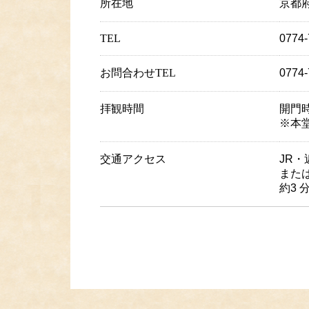
所在地
京都
TEL
0774-
お問合わせTEL
077
拝観時間
開門時
※本堂
交通アクセス
JR
また
約3 