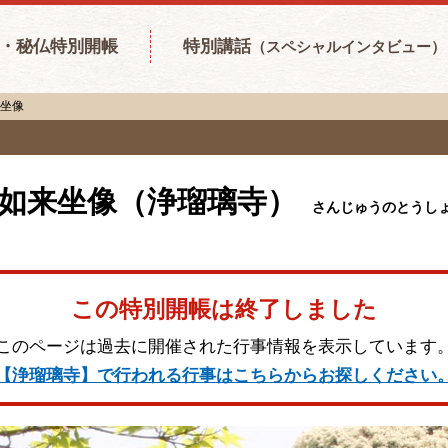
・秘仏特別開帳
特別講話
（スペシャルインタビュー）
来坐像
如来坐像（浄瑠璃寺）
さんじゅうのとうし
この特別開帳は終了しました
このページは過去に開催された行事情報を表示しています
【浄瑠璃寺】で行われる行事はこちらからお探しください