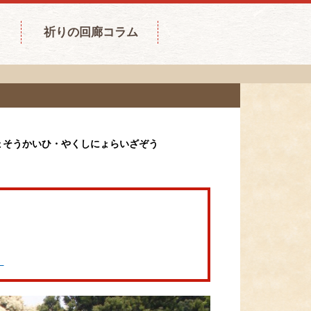
祈りの回廊コラム
ょそうかいひ・やくしにょらいざぞう
。
。