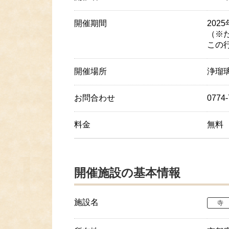
開催期間
2025
（※
この
開催場所
浄瑠
お問合わせ
0774
料金
無料
開催施設の基本情報
施設名
寺