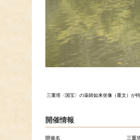
三重塔〈国宝〉の薬師如来坐像（重文）が
開催情報
開催名
三重