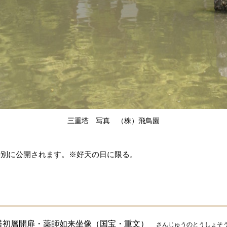
三重塔 写真 （株）飛鳥園
特別に公開されます。※好天の日に限る。
塔初層開扉・薬師如来坐像（国宝・重文）
さんじゅうのとうしょそ