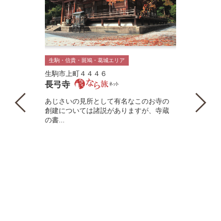
生駒・信貴・斑鳩・葛城エリア
生駒市上町４４４６
長弓寺
あじさいの見所として有名なこのお寺の
創建については諸説がありますが、寺蔵
の書...