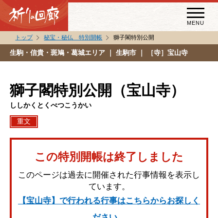
MENU
トップ
秘宝・秘仏 特別開帳
獅子閣特別公開
秘宝・秘仏特別開帳
生駒・信貴・斑鳩・葛城エリア
｜ 生駒市 ｜ ［寺］宝山寺
特別講話
（スペシャルインタビュー）
獅子閣特別公開（宝山寺）
祈りの回廊コラム
ししかくとくべつこうかい
重文
この特別開帳は終了しました
このページは過去に開催された行事情報を表示し
ています。
【宝山寺】で行われる行事はこちらからお探しく
ださい。