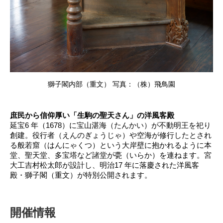
獅子閣内部（重文） 写真：（株）飛鳥園
庶民から信仰厚い「生駒の聖天さん」の洋風客殿
延宝6 年（1678）に宝山湛海（たんかい）が不動明王を祀り
創建。役行者（えんのぎょうじゃ）や空海が修行したとされ
る般若窟（はんにゃくつ）という大岸壁に抱かれるように本
堂、聖天堂、多宝塔など諸堂が甍（いらか）を連ねます。宮
大工吉村松太郎が設計し、明治17 年に落慶された洋風客
殿・獅子閣（重文）が特別公開されます。
開催情報