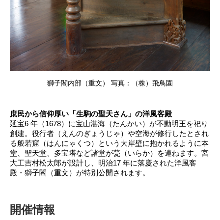
獅子閣内部（重文） 写真：（株）飛鳥園
庶民から信仰厚い「生駒の聖天さん」の洋風客殿
延宝6 年（1678）に宝山湛海（たんかい）が不動明王を祀り
創建。役行者（えんのぎょうじゃ）や空海が修行したとされ
る般若窟（はんにゃくつ）という大岸壁に抱かれるように本
堂、聖天堂、多宝塔など諸堂が甍（いらか）を連ねます。宮
大工吉村松太郎が設計し、明治17 年に落慶された洋風客
殿・獅子閣（重文）が特別公開されます。
開催情報