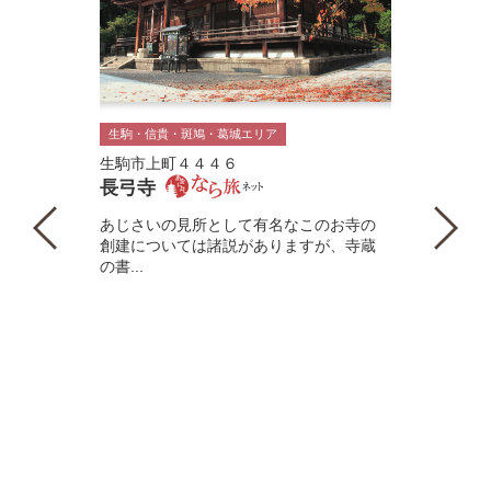
生駒・信貴・斑鳩・葛城エリア
生駒市上町４４４６
長弓寺
あじさいの見所として有名なこのお寺の
創建については諸説がありますが、寺蔵
の書...