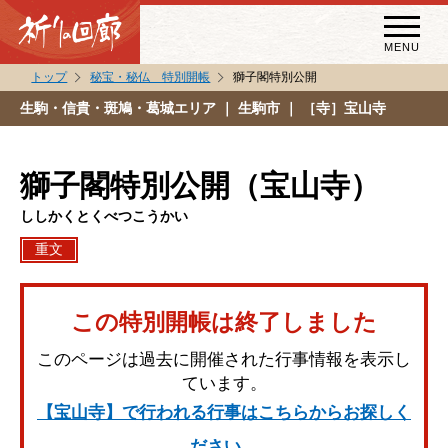
MENU
トップ
秘宝・秘仏 特別開帳
獅子閣特別公開
秘宝・秘仏特別開帳
生駒・信貴・斑鳩・葛城エリア
｜ 生駒市 ｜ ［寺］宝山寺
特別講話
（スペシャルインタビュー）
獅子閣特別公開（宝山寺）
祈りの回廊コラム
ししかくとくべつこうかい
重文
この特別開帳は終了しました
このページは過去に開催された行事情報を表示し
ています。
【宝山寺】で行われる行事はこちらからお探しく
ださい。