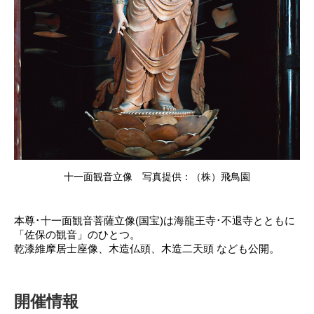
十一面観音立像 写真提供：（株）飛鳥園
本尊･十一面観音菩薩立像(国宝)は海龍王寺･不退寺とともに
「佐保の観音」のひとつ。
乾漆維摩居士座像、木造仏頭、木造二天頭 なども公開。
開催情報