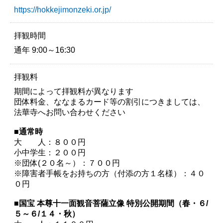
https://hokkejimonzeki.or.jp/
拝観時間
通年 9:00～16:30
拝観料
期間によって拝観料が異なります
団体料金、ななまるカード等の割引につきましては、
法華寺へお問い合わせください
■通常時
大 人：８００円
小中学生：２００円
※団体(２０名～）：７００円
※障害者手帳をお持ちの方（付添の方１名様）：４０
０円
■国宝 本尊十一面観音菩薩立像 特別公開期間（春・６/
５～６/１４・秋）