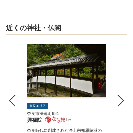
近くの神社・仏閣
奈良エリア
奈良市法蓮町881
興福院
奈良時代に創建された浄土宗知恩院派の