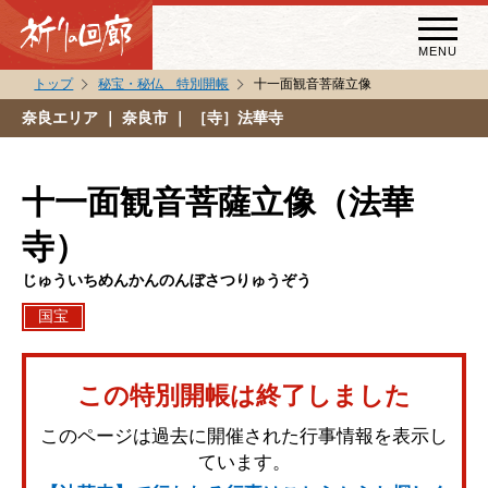
MENU
トップ
秘宝・秘仏 特別開帳
十一面観音菩薩立像
秘宝・秘仏特別開帳
奈良エリア
｜ 奈良市 ｜ ［寺］法華寺
特別講話
（スペシャルインタビュー）
十一面観音菩薩立像（法華
祈りの回廊コラム
寺）
じゅういちめんかんのんぼさつりゅうぞう
国宝
この特別開帳は終了しました
このページは過去に開催された行事情報を表示し
ています。